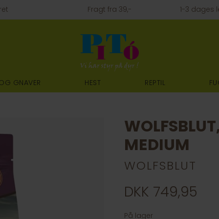
ret
Fragt fra 39,-
1-3 dages l
 OG GNAVER
HEST
REPTIL
FU
WOLFSBLUT,
MEDIUM
WOLFSBLUT
DKK 749,95
På lager