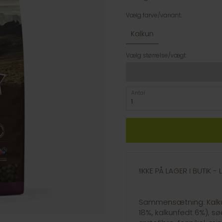
Vælg farve/variant:
Kalkun
Vælg størrelse/vægt:
Antal
!IKKE PÅ LAGER I BUTIK 
Sammensætning: Kalkun 
18%, kalkunfedt 6%), sø