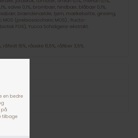
eraler, jordskok, tomater, timian 0,1%, merian 0,1%,
0,1%, salvie 0,1%, brombær, hindbær, blåbær 0,1%,
niabær, brændenælde, tjørn, mælkebøtte, ginseng,
 MOS (prebiosaccharic MOS) , fructo-
iotisk FOS), Yucca Schidigera-ekstrakt.
 råfedt 16%, råaske 8,5%, råfiber 3,5%.