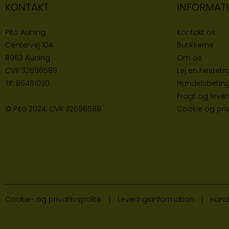
KONTAKT
INFORMAT
Pitó Auning
Kontakt os
Centervej 10A
Butikke
rne
8963 Auning
Om os
CVR
32696589
Lej en hestetra
Tlf:
86481020
Handelsbeting
Fragt og lever
© Pitó 2024, CVR
32696589
Cookie og priva
Cookie- og privatlivspolitik
Leveringsinformation
Hand