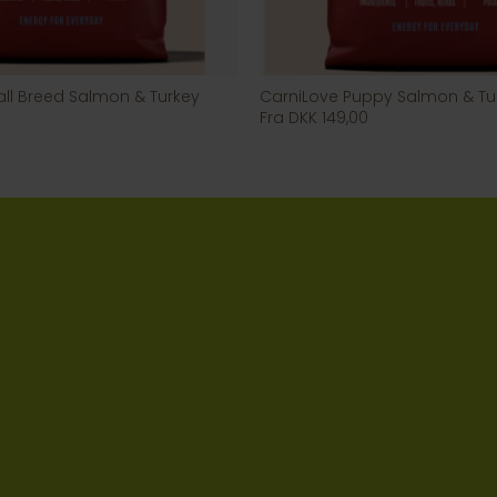
ll Breed Salmon & Turkey
CarniLove Puppy Salmon & Tu
Fra DKK 149,00