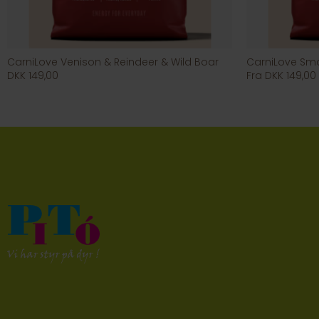
CarniLove Venison & Reindeer & Wild Boar
CarniLove Sma
DKK 149,00
Fra DKK 149,00