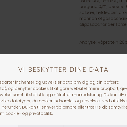
ærtefibre, fennikel, min
oregano 0,1%, persille 
solbær, hyldebær, aro
mannan oligosaccharic
oligosaccharider (præb
Analyse: Råprotein 26%,
30 dages returret
Fragt fra 39,-
1-3 dages levering