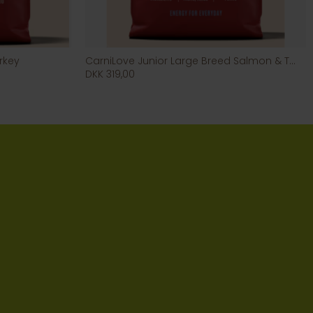
rkey
CarniLove Junior Large Breed Salmon & Turkey
DKK 319,00