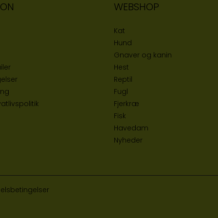
ION
WEBSHOP
Kat
Hund
Gnaver og kanin
iler
Hest
elser
Reptil
ing
Fugl
tlivspolitik
Fjerkræ
Fisk
Havedam
Nyheder
elsbetingelser