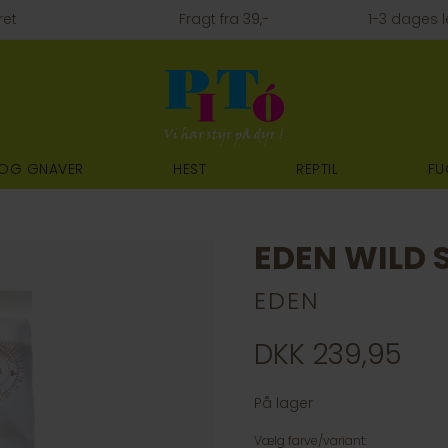
ret
Fragt fra 39,-
1-3 dages l
 OG GNAVER
HEST
REPTIL
FU
EDEN WILD 
EDEN
DKK 239,95
På lager
Vælg farve/variant: