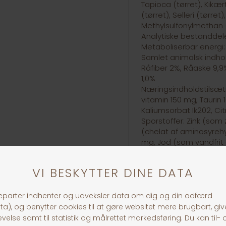
Tapioca (tørret), Kikær
(tørret), Selleri (tørre
Methylsulfonylmethan 
Analytiske bestanddel
Metaboliserbar energi:
Samlet animalsk indhol
Råfiber 2%, Råaske 9,9
1,0%
Næringsindholdstilsætni
vitamin 150 mg, Taurin
Kaliumsorbat Ik202, Ci
Sporstoffer: Zink (som
(chelat af aminosyrehy
mg, Jod (som vandfrit 
mg
30 dages returret