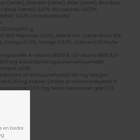
ter (tørret), Græskar (tørret), Æble (tørret), Brombær
t), Cikorie (tørret), 0,03% Glucosamin, 0,033%
(MSM), 0,02% Chondroitinsulfat
e:
 333 kcal/100 g
d: 60% Råprotein 24,5%, Råfedt 14%, Vandindhold 18%,
%, Omega 6 1,2%, Omega 3 0,9%, Calcium 1,7% Fosfor
ngsstoffer A-vitamin 18000 IE, D3-vitamin 1800 IE, E-
 1000 mg Antioxidanter og konserveringsmidler:
tronsyre Ia330
 zinkchelat af aminosyrehydrat) 100 mg, Mangan
drat) 10 mg, Kobber (chelat af aminosyrehydrat) 9
calciumjodat) 0,5 mg, Selen (seleniseret gær) 0,2