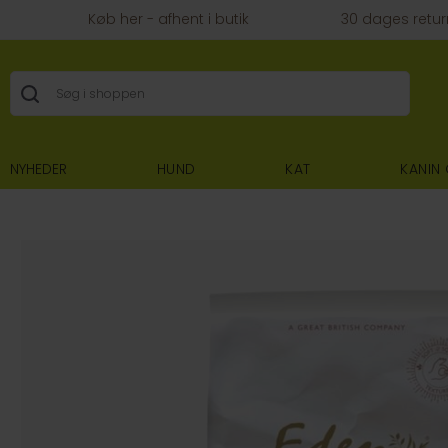
Køb her - afhent i butik
30 dages retur
NYHEDER
HUND
KAT
KANIN