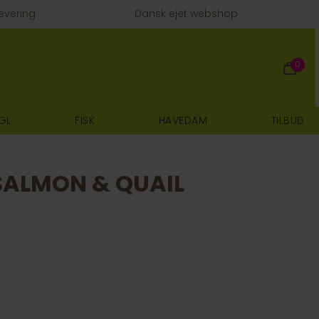
evering
Dansk ejet webshop
0
GL
FISK
HAVEDAM
TILBUD
SALMON & QUAIL