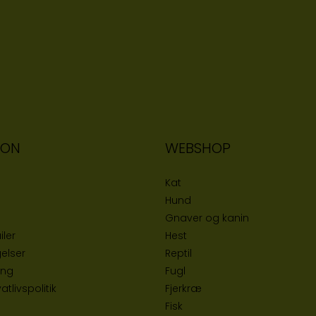
ION
WEBSHOP
Kat
Hund
Gnaver og kanin
iler
Hest
elser
Reptil
ing
Fugl
tlivspolitik
Fjerkræ
Fisk