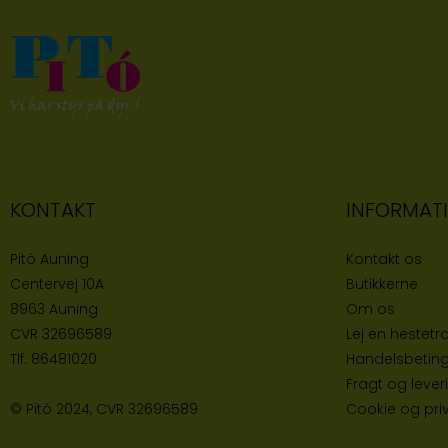
KONTAKT
INFORMAT
Pitó Auning
Kontakt os
Centervej 10A
Butikke
rne
8963 Auning
Om os
CVR
32696589
Lej en hestetra
Tlf:
86481020
Handelsbeting
Fragt og lever
© Pitó 2024, CVR
32696589
Cookie og priva