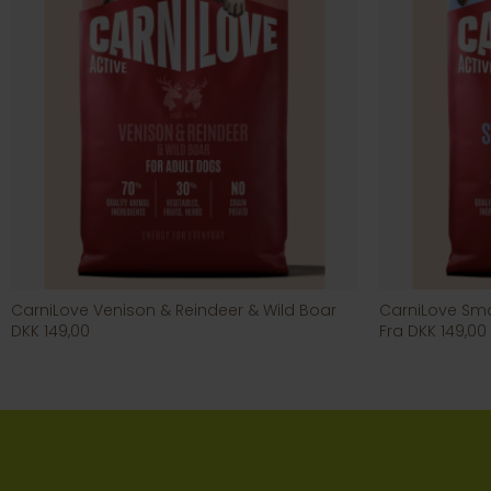
CarniLove Venison & Reindeer & Wild Boar
CarniLove Sma
DKK 149,00
Fra DKK 149,00