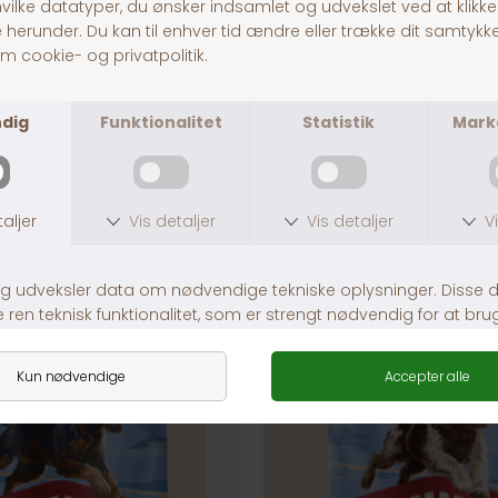
Fragt fra 39,-
1-3 dages levering
ANDRE KØBTE OGSÅ