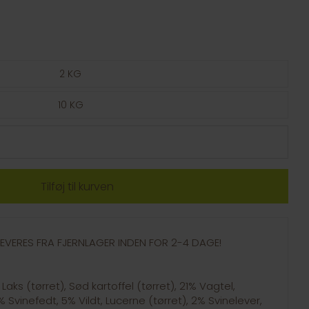
2 KG
10 KG
- LEVERES FRA FJERNLAGER INDEN FOR 2-4 DAGE!
s (tørret), Sød kartoffel (tørret), 21% Vagtel,
% Svinefedt, 5% Vildt, Lucerne (tørret), 2% Svinelever,