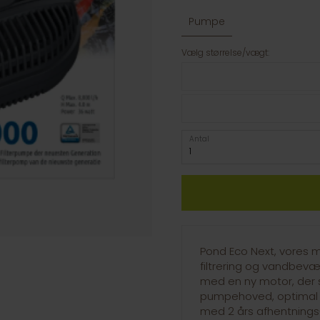
Pumpe
Vælg størrelse/vægt:
Antal
Pond Eco Next, vores 
filtrering og vandbev
med en ny motor, der 
pumpehoved, optimal tr
med 2 års afhentnings-