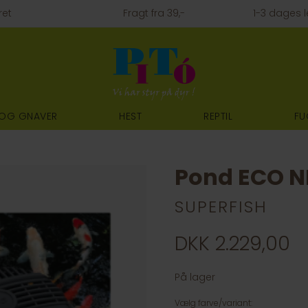
ret
Fragt fra 39,-
1-3 dages l
 OG GNAVER
HEST
REPTIL
FU
Pond ECO 
SUPERFISH
DKK 2.229,00
På lager
Vælg farve/variant: