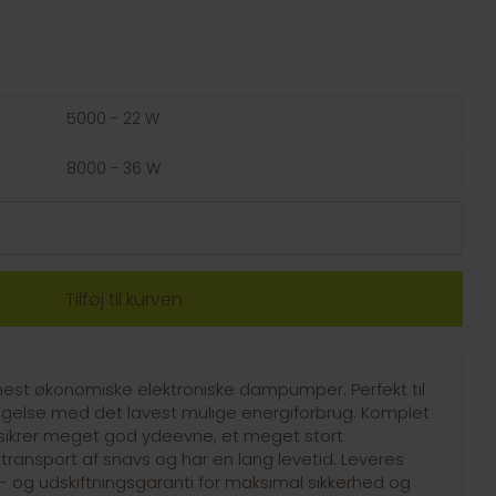
5000 - 22 W
8000 - 36 W
mest økonomiske elektroniske dampumper. Perfekt til
ægelse med det lavest mulige energiforbrug. Komplet
sikrer meget god ydeevne, et meget stort
ansport af snavs og har en lang levetid. Leveres
 og udskiftningsgaranti for maksimal sikkerhed og