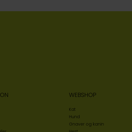
ION
WEBSHOP
Kat
Hund
Gnaver og kanin
iler
Hest