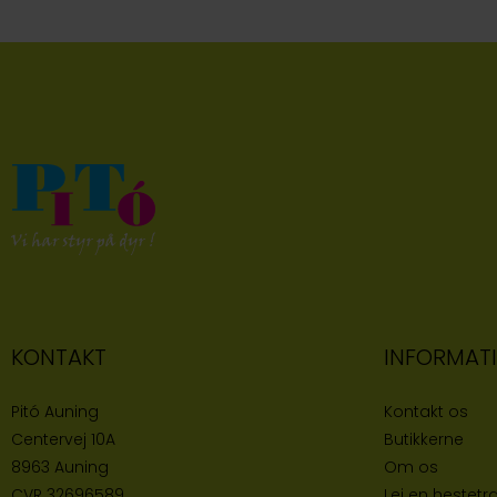
KONTAKT
INFORMAT
Pitó Auning
Kontakt os
Centervej 10A
Butikke
rne
8963 Auning
Om os
CVR
32696589
Lej en hestetra