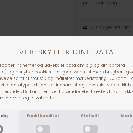
problemfri brug.
30 dages returret
Fragt fra 39,-
1-3 dages levering
ANDRE KØBTE OGSÅ