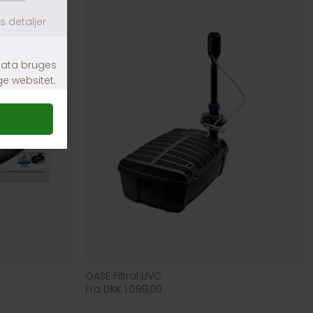
OASE Filtral UVC
Fra DKK 1.099,00