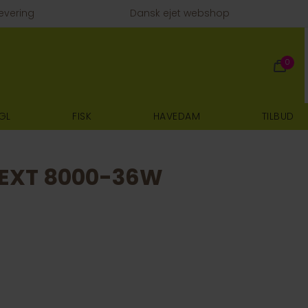
evering
Dansk ejet webshop
0
GL
FISK
HAVEDAM
TILBUD
NEXT 8000-36W