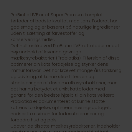
ProBiotic LIVE er et Super Premium komplet
tørfoder af bedste kvalitet med Lam. Foderet har
god smag og er baseret på naturlige ingredienser
uden tilsætning af farvestoffer og
konserveringsmidler.
Det helt unikke ved ProBiotic LIVE kattefoder er det
høje indhold af levende gavnlige
mælkesyrebakterier (Probiotika). Tilførslen af disse
optimerer din kats fordøjelse og styrker dens
immunforsvar. Det har krævet mange års forskning
og udvikling, at kunne sikre tilførslen og
stabiliseringen af disse mælkesyrebakterier, men
det har nu betydet et unikt kattefoder med
garanti for den bedste hjælp til din kats velfærd.
Probiotika er dokumenteret at kunne støtte
kattens fordøjelse, optimere næringsoptaget,
nedsætte risikoen for foderintolerancer og
forbedre hud og pels.
Udover de tilsatte mælkesyrebakterier, indeholder