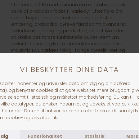
startede i 2006 med visionen om at skabe en unik
serie af probiotisk foder til kæledyr. Efter flere års
samarbejde med internationale specialister i
ernæring, probiotika, dyrevelfærd samt avanceret
foderforarbejdning og produktion, er det lykkedes
at skabe det første funktionelle Super Premium
foder til hunde og katte indeholdende probiotika.
ProBiotic LIVE sælges i dag i talrige dyreklinikker og
pet shops rundt om i verden.
30 dages returret
Fragt fra 39,-
1-3 dages levering