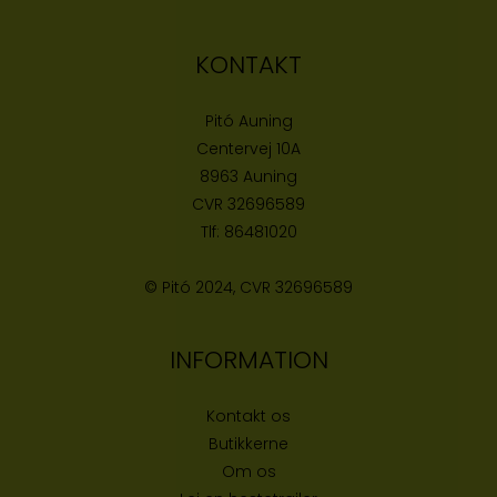
KONTAKT
Pitó Auning
Centervej 10A
8963 Auning
CVR
32696589
Tlf:
86481020
© Pitó 2024, CVR
32696589
INFORMATION
Kontakt os
Butikke
rne
Om os