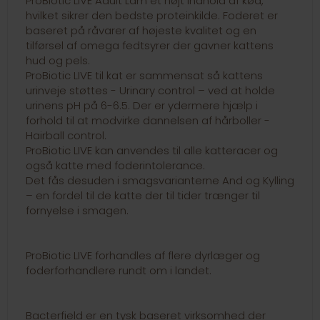
ProBiotic LIVE Adult Lam et højt indhold af kød,
hvilket sikrer den bedste proteinkilde. Foderet er
baseret på råvarer af højeste kvalitet og en
tilførsel af omega fedtsyrer der gavner kattens
hud og pels.
ProBiotic LIVE til kat er sammensat så kattens
urinveje støttes - Urinary control – ved at holde
urinens pH på 6-6.5. Der er ydermere hjælp i
forhold til at modvirke dannelsen af hårboller -
Hairball control.
ProBiotic LIVE kan anvendes til alle katteracer og
også katte med foderintolerance.
Det fås desuden i smagsvarianterne And og Kylling
– en fordel til de katte der til tider trænger til
fornyelse i smagen.
ProBiotic LIVE forhandles af flere dyrlæger og
foderforhandlere rundt om i landet.
Bacterfield er en tysk baseret virksomhed der