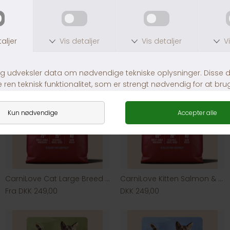
Andre købte også
CarniLove Cat Large Breed Salmon & Turkey
CarniLove Kitten Salmon & Turkey
Fra DKK 249,00
DKK 249,00