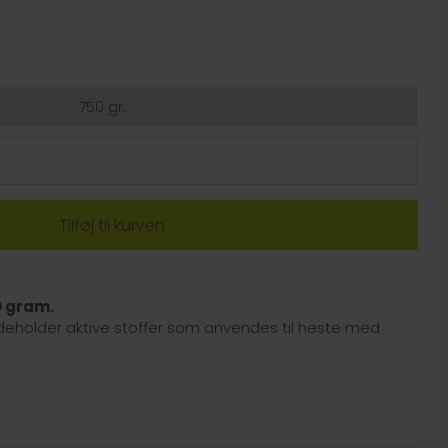
750 gr.
0 gram.
deholder aktive stoffer som anvendes til heste med