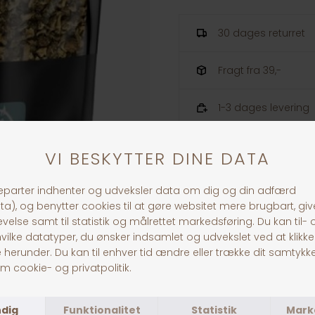
30 dages returret
Fragt fra 39,-
1-3 dages levering