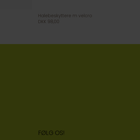
Halebeskyttere m velcro
DKK 98,00
FØLG OS!