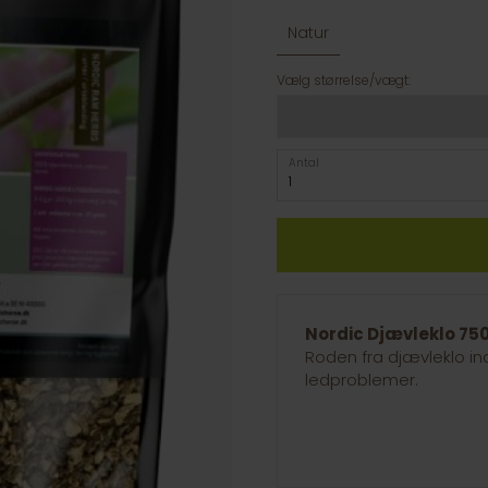
Natur
Vælg størrelse/vægt:
Antal
Nordic Djævleklo 75
Roden fra djævleklo in
ledproblemer.