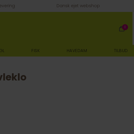
evering
Dansk ejet webshop
0
GL
FISK
HAVEDAM
TILBUD
vleklo
E