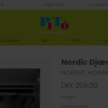
ret
Fragt fra 39,-
1-3 dages l
 OG GNAVER
HEST
REPTIL
FU
Nordic Djæ
NORDIC HORS
DKK 209,00
På lager
Vælg farve/variant: