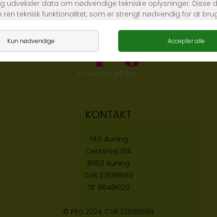
Fra DKK 29,00
Fra DKK 119,00
KONTAKT
Pitó Auning
Centervej 10A
8963 Auning
CVR
32696589
Tlf:
86481020
© Pitó 2024, CVR
32696589