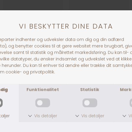
Hamsterhus Hendrik
Hule m. Rampe
DKK 59,00
DKK 49,00
Bro pileflet
Sunny Shelter m Hængekøje