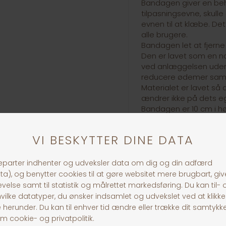
Bandagen giver en beh
tilpasningsevne, skull
evnen til at klæbe. De
alle brugere.
Bandagen let at fjerne 
Den er lavet som en n
ved anlæggelsen uden 
reducere ødemer samti
Materialet er lavet s
ændrer ikke på dets e
Bandagen er 10 cm i hø
30 dages returret
Fragt fra 39,-
1-3 dages levering