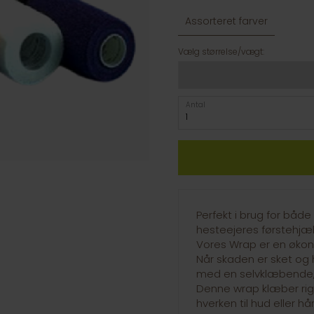
Assorteret farver
Vælg størrelse/vægt:
Antal
Perfekt i brug for båd
hesteejeres førstehjæ
Vores Wrap er en økono
Når skaden er sket og 
med en selvklæbende, 
Denne wrap klæber rigti
hverken til hud eller hår