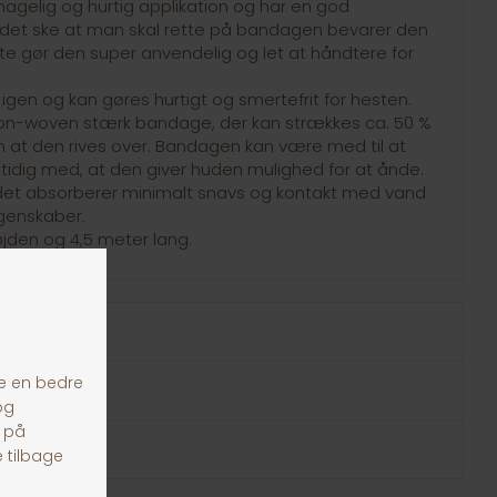
agelig og hurtig applikation og har en god
e det ske at man skal rette på bandagen bevarer den
tte gør den super anvendelig og let at håndtere for
igen og kan gøres hurtigt og smertefrit for hesten.
on-woven stærk bandage, der kan strækkes ca. 50 %
at den rives over. Bandagen kan være med til at
dig med, at den giver huden mulighed for at ånde.
å det absorberer minimalt snavs og kontakt med vand
genskaber.
jden og 4,5 meter lang.