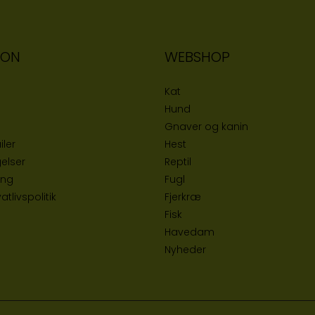
ION
WEBSHOP
Kat
Hund
Gnaver og kanin
iler
Hest
elser
Reptil
ing
Fugl
tlivspolitik
Fjerkræ
Fisk
Havedam
Nyheder