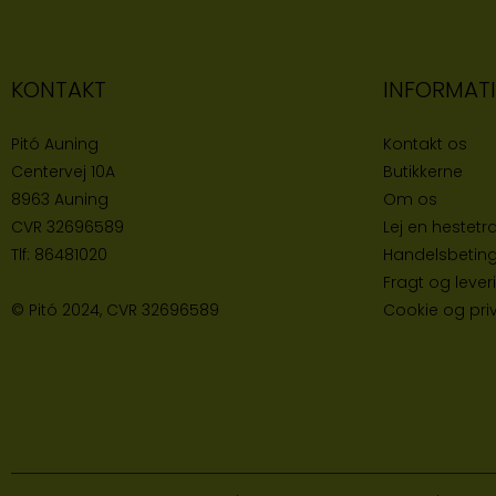
KONTAKT
INFORMAT
Pitó Auning
Kontakt os
Centervej 10A
Butikke
rne
8963 Auning
Om os
CVR
32696589
Lej en hestetra
Tlf:
86481020
Handelsbeting
Fragt og lever
© Pitó 2024, CVR
32696589
Cookie og priva