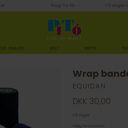
ret
Fragt fra 39,-
1-3 dages l
 OG GNAVER
HEST
REPTIL
FU
Wrap band
EQUIDAN
DKK 30,00
På lager
Vælg farve/variant: