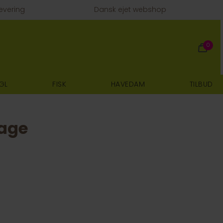
evering
Dansk ejet webshop
0
GL
FISK
HAVEDAM
TILBUD
age