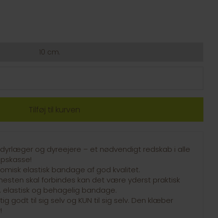
10 cm.
e dyrlæger og dyreejere – et nødvendigt redskab i alle
lpskasse!
misk elastisk bandage af god kvalitet.
hesten skal forbindes kan det være yderst praktisk
elastisk og behagelig bandage.
g godt til sig selv og KUN til sig selv. Den klæber
!