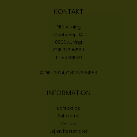
KONTAKT
Pitó Auning
Centervej 10A
8963 Auning
CVR
32696589
Tlf:
86481020
© Pitó 2024, CVR
32696589
INFORMATION
Kontakt os
Butikke
rne
Om os
Lej en hestetrailer