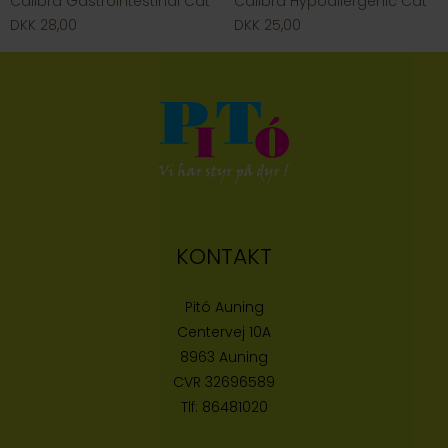
Calibra Gastrointestinal Cat
Calibra Hypoallergenic Cat
DKK 28,00
DKK 25,00
KONTAKT
Pitó Auning
Centervej 10A
8963 Auning
CVR
32696589
Tlf:
86481020