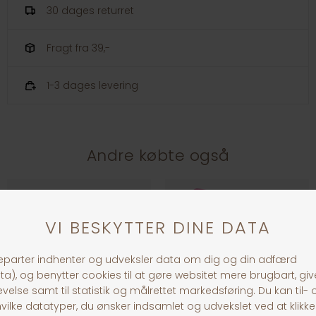
30 dages returret
Fragt fra 39,-
1-3 dages levering
Andre købte også