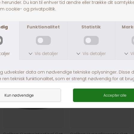
IAMS Land Sea Collection in Gravy 12x85g
Leonardo Vådfoder Kylling
DKK 119,00
DKK 12,00