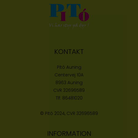
KONTAKT
Pitó Auning
Centervej 10A
8963 Auning
CVR
32696589
Tlf:
86481020
© Pitó 2024, CVR
32696589
INFORMATION