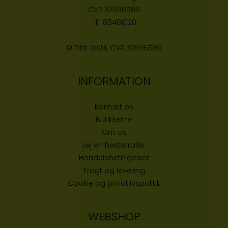
CVR
32696589
Tlf:
86481020
© Pitó 2024, CVR
32696589
INFORMATION
Kontakt os
Butikke
rne
Om os
Lej en hestetrailer
Handelsbetingelser
Fragt og levering
Cookie og privatlivspolitik
WEBSHOP