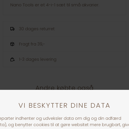
Nano Tools er et 4-i-1 sæt til små akvarier.
30 dages returret
Fragt fra 39,-
1-3 dages levering
Andre købte også