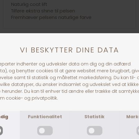
Naturlig coat lift
Tilføre ekstra shine til pelsen
Fremhæver pelsens naturlige farve
30 dages returret
Fragt fra 39,-
1-3 dages levering
Andre købte også