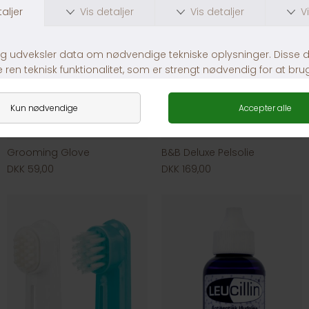
Grooming Glove
B&B Deluxe Pelsolie
DKK 59,00
DKK 169,00