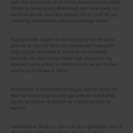
selv den triste pels til at shine! Anvend denne B&B
Shake & Shine spary direkte på den rene pels, og
du vil straks se, hvordan pelsen får et coat lift og
samtidig fremhæver pelsens naturlige farve.
Fugtgivende: Noget at det vigtigste for en sund
pels er at den får tilført en passende mængde
fugt, og her er Shake & Shine et uundværligt
produkt, da det netop tilføre fugt til pelsen, og
specielt tørre pelse, vil derfor straks se en forskel
ved brug af Shake & Shine
Antistatisk: Vi anbefaler at bruge denne spray fra
B&B før børstning, da den gør pelsen antistatisk,
og du vil opleve at pelsen er meget lettere ar
børste.
Tilføre shine: Shake & Shine er tilsat guldstøv, der vil
give ekstra shine til pelsen, der specielt på