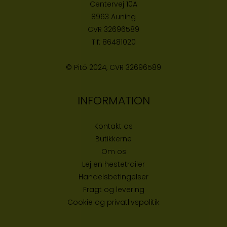
Centervej 10A
8963 Auning
CVR
32696589
Tlf:
86481020
© Pitó 2024, CVR
32696589
INFORMATION
Kontakt os
Butikke
rne
Om os
Lej en hestetrailer
Handelsbetingelser
Fragt og levering
Cookie og privatlivspolitik