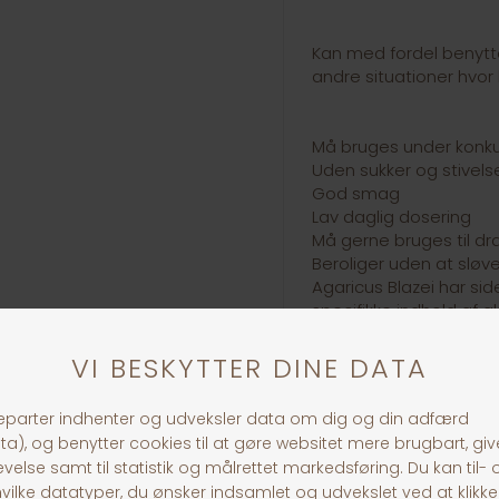
Kan med fordel benyttes
andre situationer hvo
Må bruges under konku
Uden sukker og stivels
God smag
Lav daglig dosering
Må gerne bruges til d
Beroliger uden at sløv
Agaricus Blazei har s
specifikke indhold af a
af vitaminer, mineraler
mange sammenhæng
30 dages returret