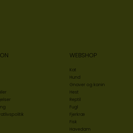
ION
WEBSHOP
Kat
Hund
Gnaver og kanin
iler
Hest
elser
Reptil
ing
Fugl
tlivspolitik
Fjerkræ
Fisk
Havedam