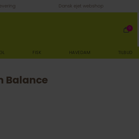
evering
Dansk ejet webshop
0
GL
FISK
HAVEDAM
TILBUD
m Balance
E