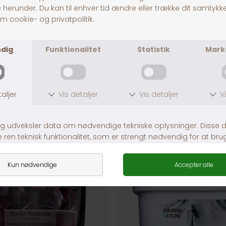
Fragt fra 39,-
1-3 dages levering
ANDRE KØBTE OGSÅ