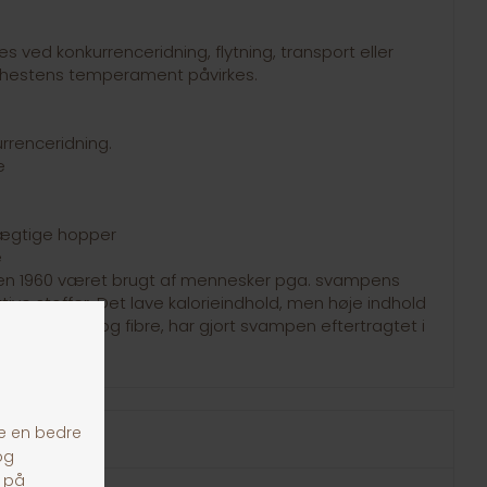
 ved konkurrenceridning, flytning, transport eller
r hestens temperament påvirkes.
rrenceridning.
e
rægtige hopper
e
iden 1960 været brugt af mennesker pga. svampens
ktive stoffer. Det lave kalorieindhold, men høje indhold
, aminosyrer og fibre, har gjort svampen eftertragtet i
e.