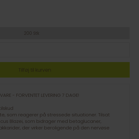
200 Stk
GSVARE - FORVENTET LEVERING 7 DAGE!
ilskud
este, som reagerer på stressede situationer. Tilsat
us Blazei, som bidrager med betaglucaner,
akkarider, der virker beroligende på den nervøse