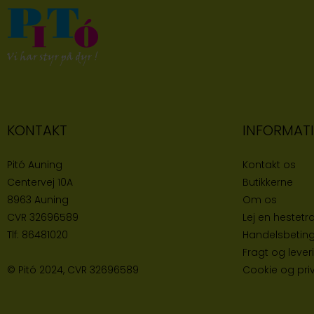
KONTAKT
INFORMAT
Pitó Auning
Kontakt os
Centervej 10A
Butikke
rne
8963 Auning
Om os
CVR
32696589
Lej en hestetra
Tlf:
86481020
Handelsbeting
Fragt og lever
© Pitó 2024, CVR
32696589
Cookie og priva