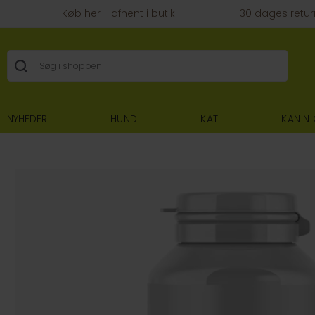
Køb her - afhent i butik
30 dages retur
NYHEDER
HUND
KAT
KANIN