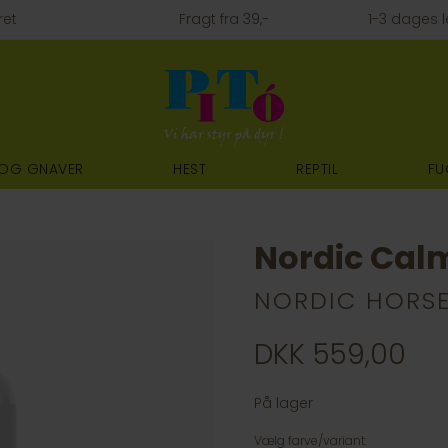
ret
Fragt fra 39,-
1-3 dages l
 OG GNAVER
HEST
REPTIL
FU
Nordic Cal
NORDIC HORS
DKK 559,00
På lager
Vælg farve/variant: