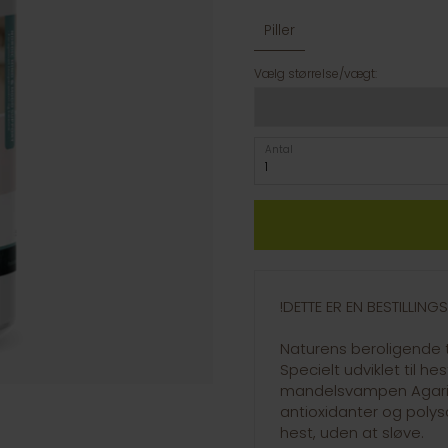
Piller
Vælg størrelse/vægt:
Antal
!DETTE ER EN BESTILLIN
Naturens beroligende t
Specielt udviklet til h
mandelsvampen Agaric
antioxidanter og polys
hest, uden at sløve.