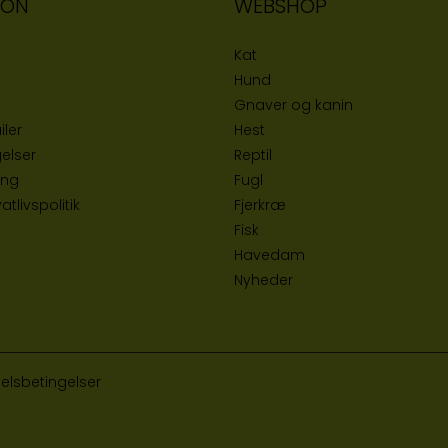
ION
WEBSHOP
Kat
Hund
Gnaver og kanin
iler
Hest
elser
Reptil
ing
Fugl
tlivspolitik
Fjerkræ
Fisk
Havedam
Nyheder
elsbetingelser