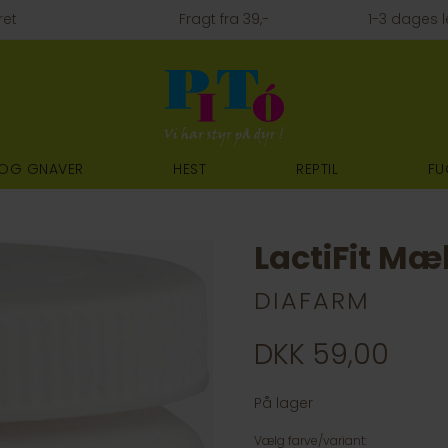
ret
Fragt fra 39,-
1-3 dages l
 OG GNAVER
HEST
REPTIL
FU
LactiFit Mæ
DIAFARM
DKK 59,00
På lager
Vælg farve/variant: