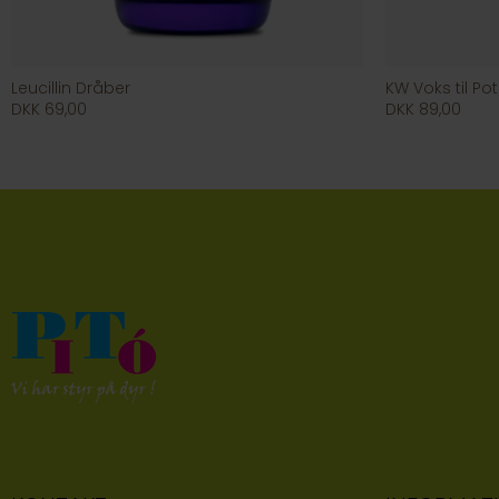
Leucillin Dråber
KW Voks til Po
DKK 69,00
DKK 89,00