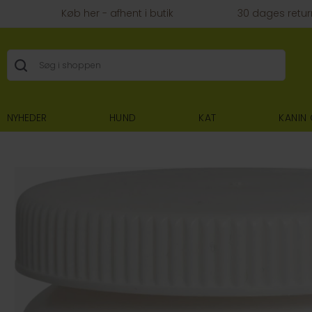
Køb her - afhent i butik
30 dages retur
NYHEDER
HUND
KAT
KANIN