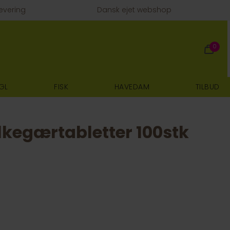
evering
Dansk ejet webshop
0
GL
FISK
HAVEDAM
TILBUD
lkegærtabletter 100stk