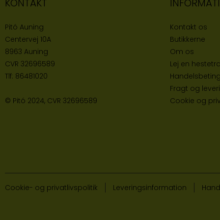
KONTAKT
INFORMAT
Pitó Auning
Kontakt os
Centervej 10A
Butikke
rne
8963 Auning
Om os
CVR
32696589
Lej en hestetra
Tlf:
86481020
Handelsbeting
Fragt og lever
© Pitó 2024, CVR
32696589
Cookie og priva
Cookie- og privatlivspolitik
Leveringsinformation
Hand