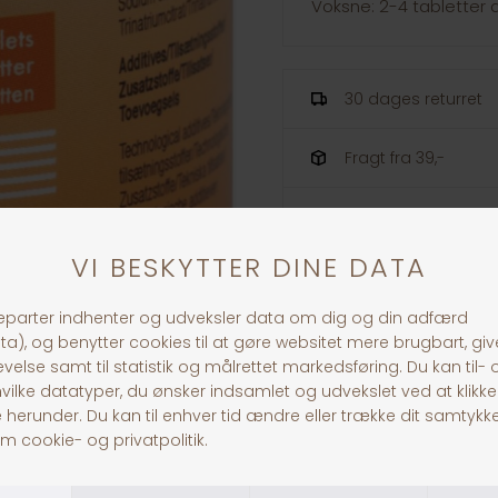
Voksne: 2-4 tabletter d
30 dages returret
Fragt fra 39,-
1-3 dages levering