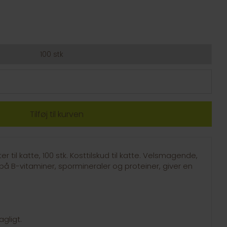
100 stk
 til katte, 100 stk. Kosttilskud til katte. Velsmagende,
g på B-vitaminer, spormineraler og proteiner, giver en
agligt.