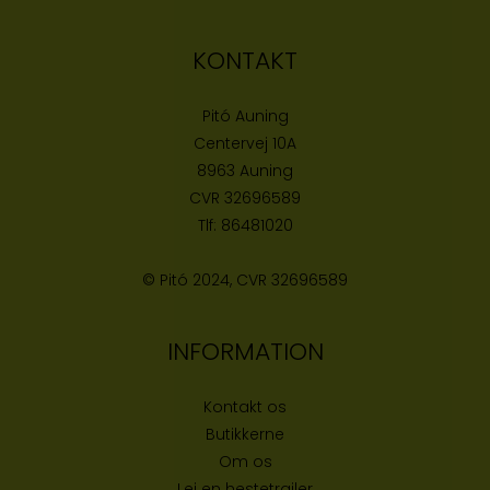
KONTAKT
Pitó Auning
Centervej 10A
8963 Auning
CVR
32696589
Tlf:
86481020
© Pitó 2024, CVR
32696589
INFORMATION
Kontakt os
Butikke
rne
Om os
Lej en hestetrailer