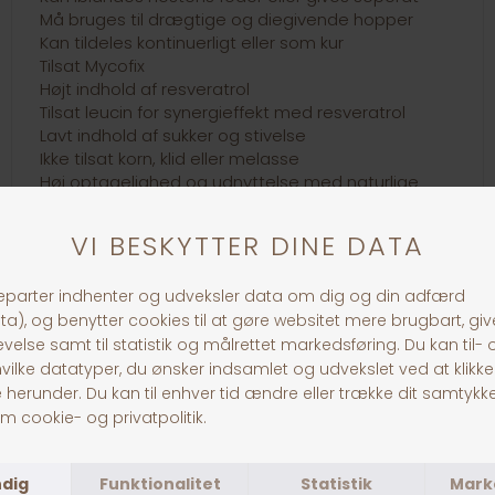
Må bruges til drægtige og diegivende hopper
Kan tildeles kontinuerligt eller som kur
Tilsat Mycofix
Højt indhold af resveratrol
Tilsat leucin for synergieffekt med resveratrol
Lavt indhold af sukker og stivelse
Ikke tilsat korn, klid eller melasse
Høj optagelighed og udnyttelse med naturlige
råvarer
Understøtter fordøjelsen
God smag af æble
Lav daglig dosering
Tilsat ekstra koncentrerede aminosyrer
Højt indhold af omega-3 fedtsyrer
Tilsat inulin fra cikorie
Ekstra C-vitamin fra solbær
Rig på pektin fra roefibre
8 mm. pille