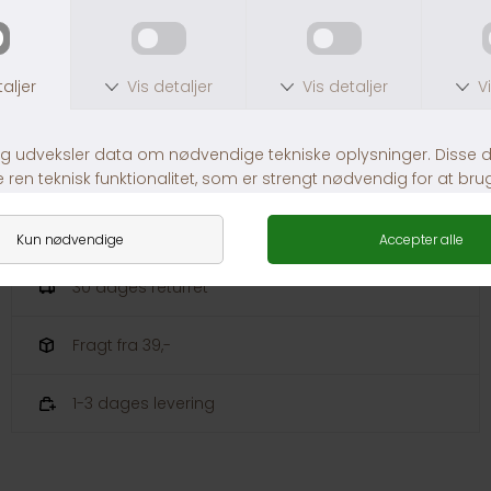
ANVENDELSE:
Overvægtige heste
Heste med fedtdepoter
Stofskifte og insulinstabiliserende
Tildeling af resveratrol og leucin
Ved indgræsning
Optimering af insulinregulering
30 dages returret
Fragt fra 39,-
1-3 dages levering