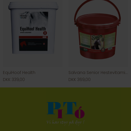
EquiHoof Health
Salvana Senior Hestevitamin og mineral
DKK 339,00
DKK 369,00