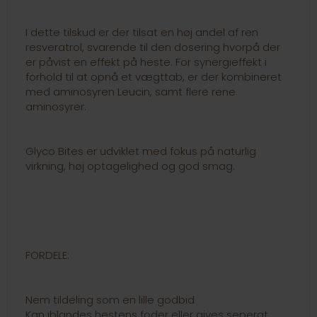
I dette tilskud er der tilsat en høj andel af ren
resveratrol, svarende til den dosering hvorpå der
er påvist en effekt på heste. For synergieffekt i
forhold til at opnå et vægttab, er der kombineret
med aminosyren Leucin, samt flere rene
aminosyrer.
Glyco Bites er udviklet med fokus på naturlig
virkning, høj optagelighed og god smag.
FORDELE:
Nem tildeling som en lille godbid
Kan iblandes hestens foder eller gives seperat