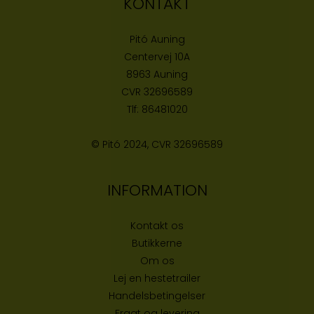
KONTAKT
Pitó Auning
Centervej 10A
8963 Auning
CVR
32696589
Tlf:
86481020
© Pitó 2024, CVR
32696589
INFORMATION
Kontakt os
Butikke
rne
Om os
Lej en hestetrailer
Handelsbetingelser
Fragt og levering