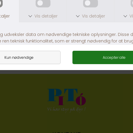
Lambold med piv
Dogman And Med Piv
DKK 59,00
DKK 59,00