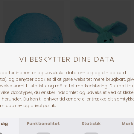
Jolly Paw Snackbold
Dogman Plys Kanin 18 cm, Blå
DKK 49,00
DKK 59,00