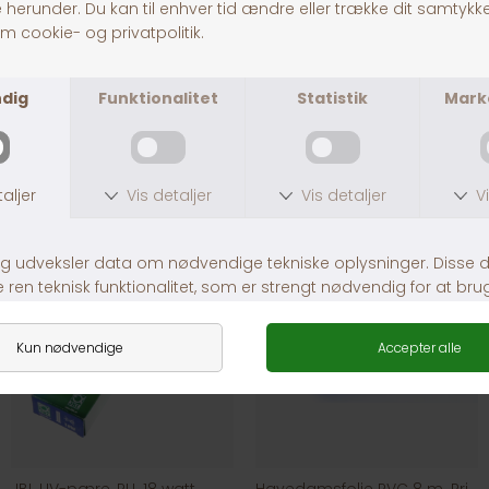
SuperFish UV PL pære 7W G23 135mm
JBL UV-pære, PLL 36 watt.
DKK 149,00
DKK 489,00