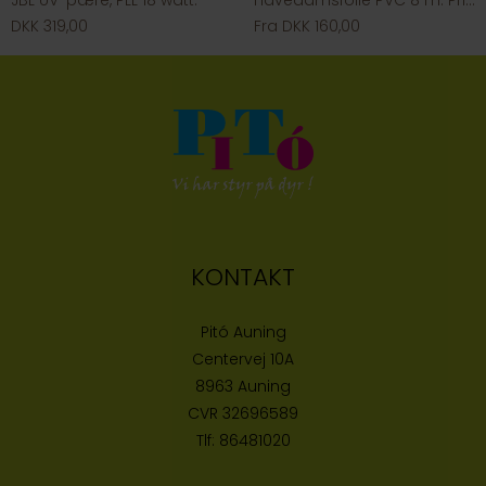
JBL UV-pære, PLL 18 watt.
Havedamsfolie PVC 8 m. Pris pr. meter
DKK 319,00
Fra DKK 160,00
KONTAKT
Pitó Auning
Centervej 10A
8963 Auning
CVR
32696589
Tlf:
86481020