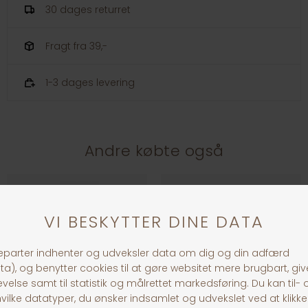
30 dages returret
Fragt fra 39,-
1-3 dages levering
Andre købte også