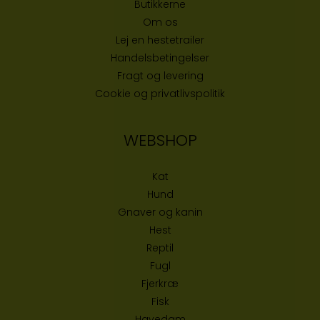
Butikke
rne
Om os
Lej en hestetrailer
Handelsbetingelser
Fragt og levering
Cookie og privatlivspolitik
WEBSHOP
Kat
Hund
Gnaver og kanin
Hest
Reptil
Fugl
Fjerkræ
Fisk
Havedam