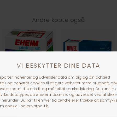
Andre købte også
EHEIM filterpatroner T/2008
Juwel Filter Carbaxbioflow
DKK 139,00
DKK 249,00