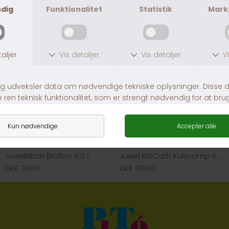
JuwelNitrax Bioflow 6.0 L
Juwel BioCarb Kulsvamp 6.0 L
DKK 79,00
DKK 109,00