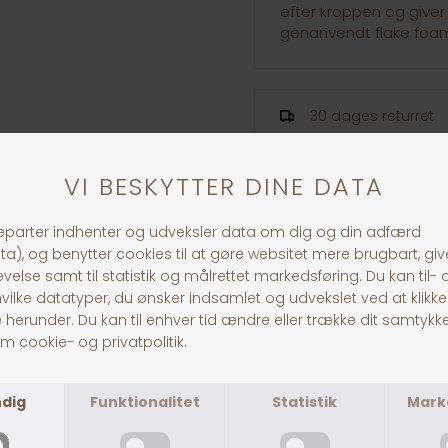
efter kroppen og giver
genanvendt flake foam 
30 dages returret
Fragt fra 39,-
1-3 dages levering
ANDRE KØBTE OGSÅ