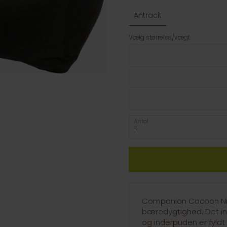
Antracit
Vælg størrelse/vægt:
Antal
Companion Cocoon Niel
bæredygtighed. Det in
og inderpuden er fyl