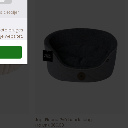
Jagt Fleece Grå hundeseng
Fra DKK 369,00