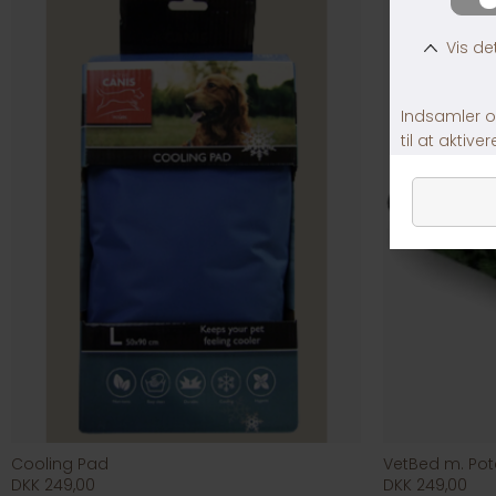
Cooling Pad
VetBed m. Pot
DKK 249,00
DKK 249,00