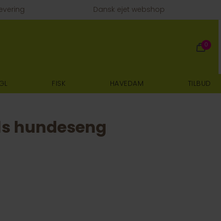
evering
Dansk ejet webshop
0
GL
FISK
HAVEDAM
TILBUD
ls hundeseng