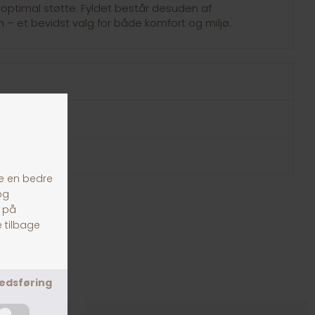
 optimal støtte. Fyldet består desuden af
– et bevidst valg for både komfort og miljø.