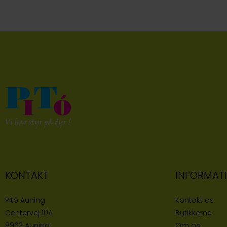
KONTAKT
INFORMAT
Pitó Auning
Kontakt os
Centervej 10A
Butikke
rne
8963 Auning
Om os