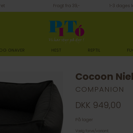
ret
Fragt fra 39,-
1-3 dages l
 OG GNAVER
HEST
REPTIL
FU
Cocoon Nie
COMPANION
DKK 949,00
På lager
Vælg farve/variant: