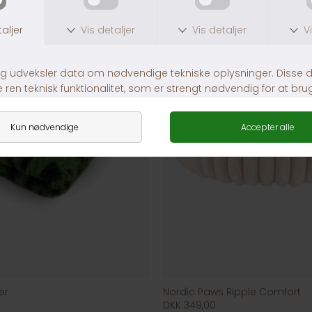
er
Nordic Paws Ripple Comfort
DKK 349,00