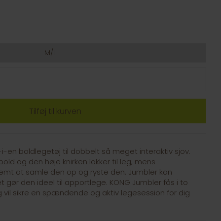
M/L
-en boldlegetøj til dobbelt så meget interaktiv sjov.
old og den høje knirken lokker til leg, mens
mt at samle den op og ryste den. Jumbler kan
t gør den ideel til apportlege. KONG Jumbler fås i to
g vil sikre en spændende og aktiv legesession for dig