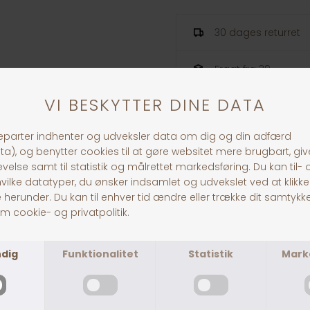
30 dages returret
Fragt fra 39,-
1-3 dages levering
ANDRE KØBTE OGSÅ