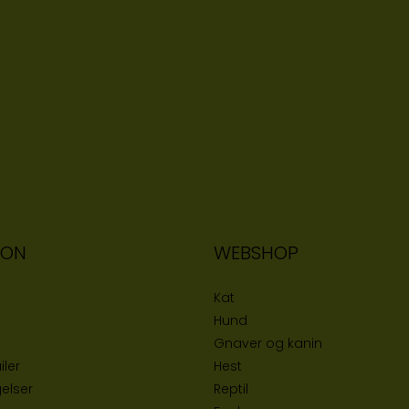
ION
WEBSHOP
Kat
Hund
Gnaver og kanin
iler
Hest
elser
Reptil