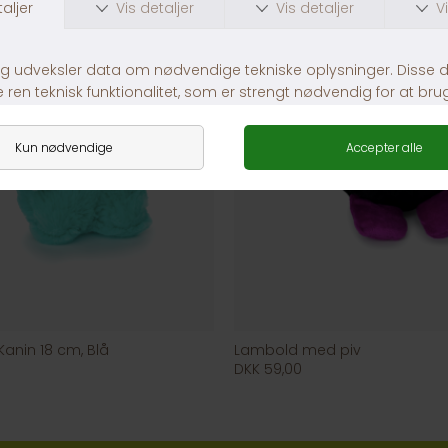
anin 18 cm, Blå
Lambold med piv
DKK 59,00