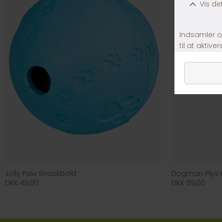
Jolly Paw Snackbold
Dogman Plys K
DKK 49,00
DKK 59,00