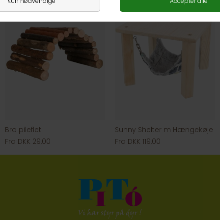
Bro pileflet
Sunny Shelter m Hængekøje
Fra DKK 29,00
Fra DKK 119,00