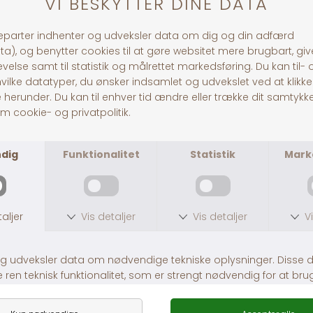
Andre købte også
Hamsterhus Hendrik
Hule m. Rampe
DKK 59,00
DKK 49,00