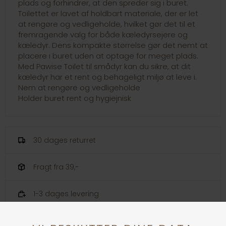
plads og forhindrer, at den spreder sig i buret.
Toilettet er lavet af holdbart materiale, der er let
at rengøre og vedligeholde, hvilket gør det til et
fremragende valg for både kæledyrsejere og
kæledyr. Dens kompakte størrelse gør det nemt at
placere i buret uden at optage for meget plads.
Med Pawise Toilet til smådyr kan du sikre, at dit
kæledyr har et rent og behageligt miljø at leve i.
Nem at rengøre og vedligeholde
Holder buret rent og hygiejnisk
30 dages returret
Fragt fra 39,-
1-3 dages levering