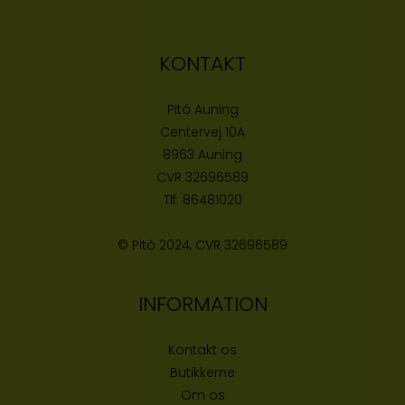
KONTAKT
Pitó Auning
Centervej 10A
8963 Auning
CVR
32696589
Tlf:
86481020
© Pitó 2024, CVR
32696589
INFORMATION
Kontakt os
Butikke
rne
Om os