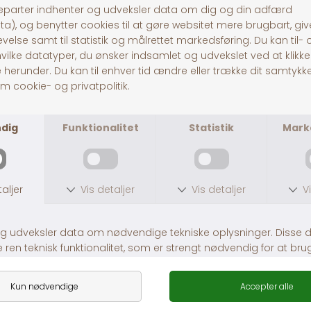
SF Retro LED Bright
SF Start Aqua 20/30
Fra DKK 479,00
DKK 139,00