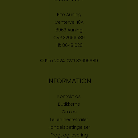
Pitó Auning
Centervej 10A
8963 Auning
CVR
32696589
Tlf:
86481020
© Pitó 2024, CVR
32696589
INFORMATION
Kontakt os
Butikke
rne
Om os
Lej en hestetrailer
Handelsbetingelser
Fragt og levering