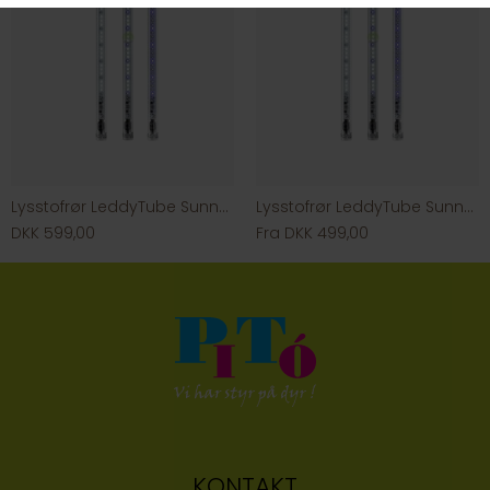
Lysstofrør LeddyTube Sunny D&N J
Lysstofrør LeddyTube Sunny D&N 2.0
DKK 599,00
Fra DKK 499,00
KONTAKT