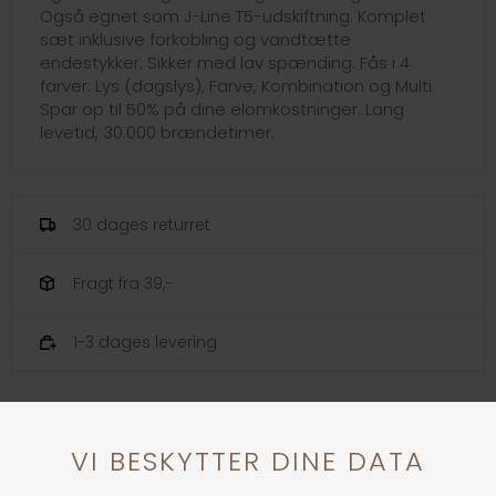
Også egnet som J-Line T5-udskiftning. Komplet
sæt inklusive forkobling og vandtætte
endestykker. Sikker med lav spænding. Fås i 4
farver: Lys (dagslys), Farve, Kombination og Multi.
Spar op til 50% på dine elomkostninger. Lang
levetid, 30.000 brændetimer.
30 dages returret
Fragt fra 39,-
1-3 dages levering
Andre købte også