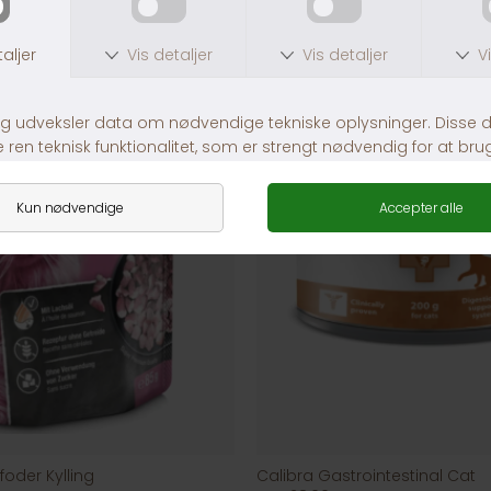
oder Kylling
Calibra Gastrointestinal Cat