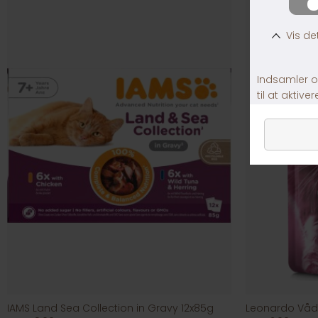
IAMS Land Sea Collection in Gravy 12x85g
Leonardo Vådf