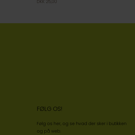
DKK 25,00
FØLG OS!
Følg os her, og se hvad der sker i butikken
og på web: