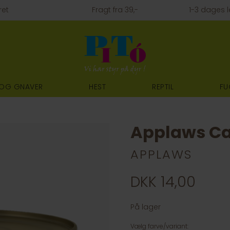
ret
Fragt fra 39,-
1-3 dages l
 OG GNAVER
HEST
REPTIL
FU
Applaws Ca
APPLAWS
DKK 14,00
På lager
Vælg farve/variant: