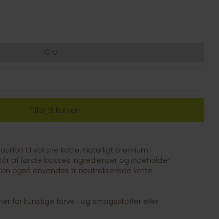
70 G
uillon til voksne katte. Naturligt premium
tår af første klasses ingredienser og indeholder
. Kan også anvendes til neutraliserede katte.
rmer for kunstige farve- og smagsstoffer eller