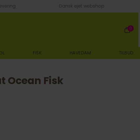
evering
Dansk ejet webshop
0
GL
FISK
HAVEDAM
TILBUD
t Ocean Fisk