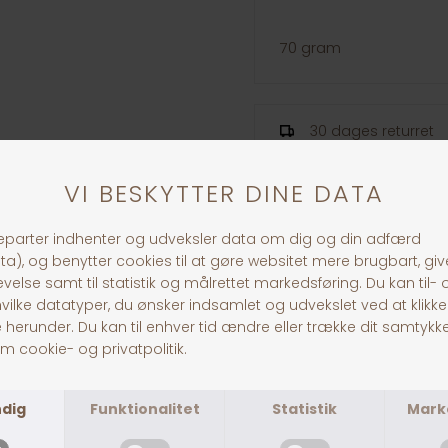
70 gram
30 dages returret
Fragt fra 39,-
1-3 dages levering
ANDRE KØBTE OGSÅ