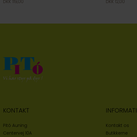
DKK 119,00
DKK 12,00
KONTAKT
INFORMAT
Pitó Auning
Kontakt os
Centervej 10A
Butikke
rne