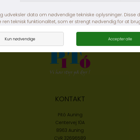
Lambold med piv
Dogman And Med Piv
DKK 59,00
DKK 59,00
KONTAKT
Pitó Auning
Centervej 10A
8963 Auning
CVR
32696589