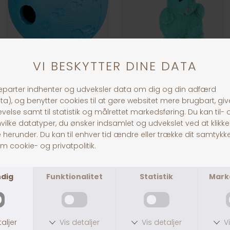
Jolly Paw Snackbold
Dogman Plys Kanin 18 cm, Blå
DKK 49,00
DKK 59,00