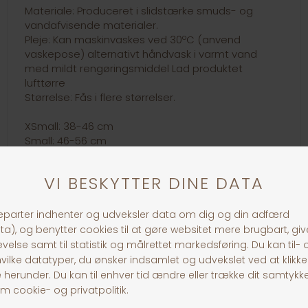
Materiale: Produceret i slidstærke smuds- og
vandafvisende materialer.
Pleje: Kan maskinvaskes ved 30ºC (anvend
vaskepose) alternativt håndvask i varmt vand
med mildt rengøringsmiddel Lad produktet
lufttørre
Størrelse: Fås i flere størrelser.
XSmall: 38-46 cm
Small: 46-56 cm
Medium: 56-68 cm
Large: 68-82 cm
Xlarge: 82-106 cm
30 dages returret
Fragt fra 39,-