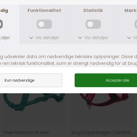
1-3 dages levering
Andre købte også
Trixie Premium H-sele
Dog Copenhagen Comfort Walk Air Wild Rose