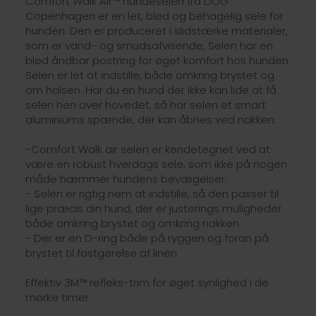
Comfort Walk Air™ hundeselen fra DOG
Copenhagen er en let, blød og behagelig sele for
hunden. Den er produceret i slidstærke materialer,
som er vand- og smudsafvisende, Selen har en
blød åndbar postring for øget komfort hos hunden.
Selen er let at indstille, både omkring brystet og
om halsen. Har du en hund der ikke kan lide at få
selen hen over hovedet, så har selen et smart
aluminiums spænde, der kan åbnes ved nakken.
-Comfort Walk air selen er kendetegnet ved at
være en robust hverdags sele, som ikke på nogen
måde hæmmer hundens bevægelser.
- Selen er rigtig nem at indstille, så den passer til
lige præcis din hund, der er justerings muligheder
både omkring brystet og omkring nakken.
- Der er en D-ring både på ryggen og foran på
brystet til fastgørelse af linen
Effektiv 3M™ refleks-trim for øget synlighed i de
mørke timer