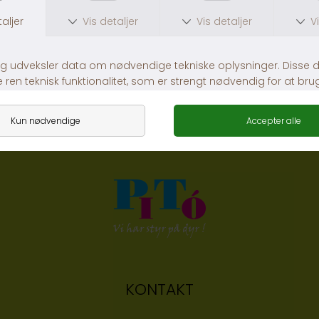
ExoTerra Lian med mos str. S
TRIXIE Reptil hule
DKK 119,00
DKK 99,00
KONTAKT