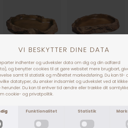
ExoTerra Foderskål Stor
ExoTerra Foderskål, Large
DKK 219,00
DKK 129,00