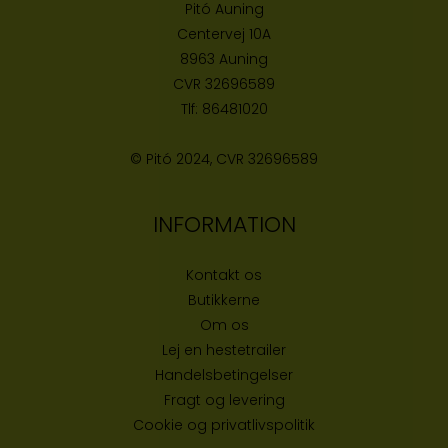
Pitó Auning
Centervej 10A
8963 Auning
CVR
32696589
Tlf:
86481020
© Pitó 2024, CVR
32696589
INFORMATION
Kontakt os
Butikke
rne
Om os
Lej en hestetrailer
Handelsbetingelser
Fragt og levering
Cookie og privatlivspolitik