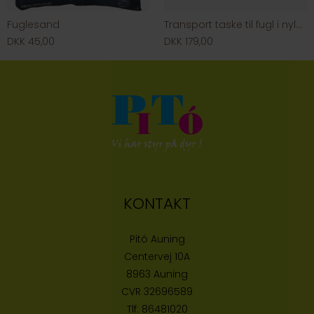
Fuglesand
Transport taske til fugl i nylon.
DKK 45,00
DKK 179,00
KONTAKT
Pitó Auning
Centervej 10A
8963 Auning
CVR
32696589
Tlf:
86481020