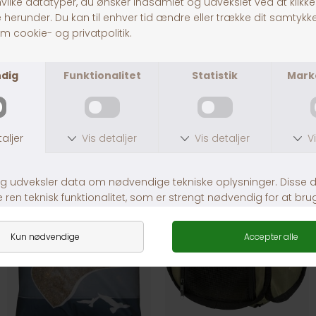
Fuglebad Halvrundt
Primo 40 Fuglebur
DKK 49,00
DKK 599,00