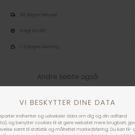
30 dages returret
Fragt fra 39,-
1-3 dages levering
Andre købte også