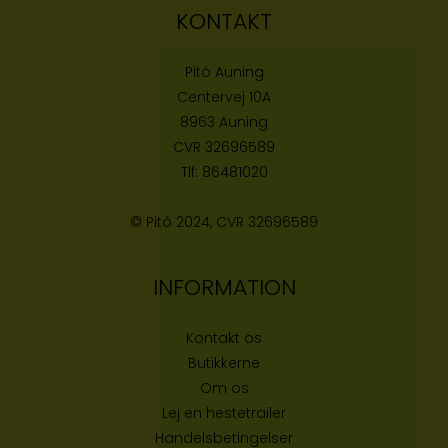
KONTAKT
Pitó Auning
Centervej 10A
8963 Auning
CVR
32696589
Tlf:
86481020
© Pitó 2024, CVR
32696589
INFORMATION
Kontakt os
Butikke
rne
Om os
Lej en hestetrailer
Handelsbetingelser