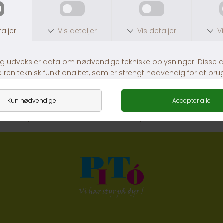
ExoTerra Lian med mos str. S
TRIXIE Reptil hule
DKK 119,00
DKK 99,00