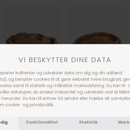
ExoTerra Foderskål Stor
ExoTerra Foderskål, Large
DKK 219,00
DKK 129,00