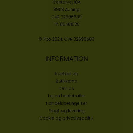
Centervej 10A
8963 Auning
CVR
32696589
Tlf:
86481020
© Pitó 2024, CVR
32696589
INFORMATION
Kontakt os
Butikke
rne
Om os
Lej en hestetrailer
Handelsbetingelser
Fragt og levering
Cookie og privatlivspolitik