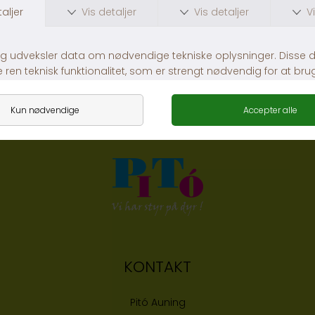
Nordic Paws Ripple Comfort
Jagt Fleece Grå hundeseng
DKK 349,00
Fra DKK 369,00
KONTAKT
Pitó Auning