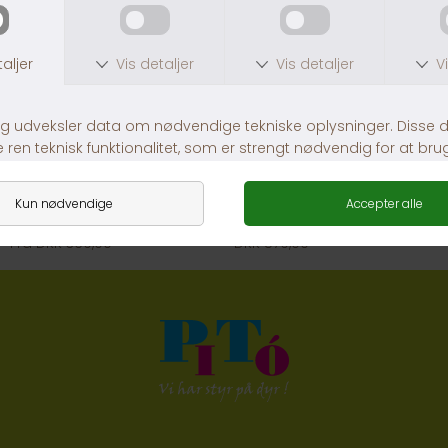
Jagt Fleece Grå hundeseng
PB Soft Trappe, Sort One-size
Fra DKK 369,00
DKK 579,00