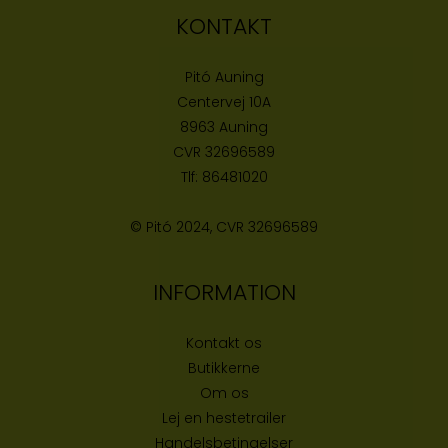
KONTAKT
Pitó Auning
Centervej 10A
8963 Auning
CVR
32696589
Tlf:
86481020
© Pitó 2024, CVR
32696589
INFORMATION
Kontakt os
Butikke
rne
Om os
Lej en hestetrailer
Handelsbetingelser