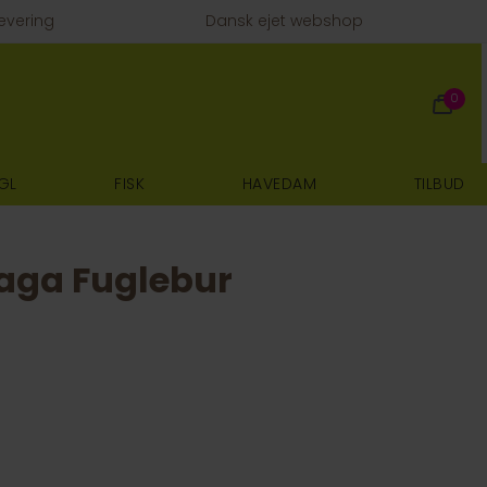
evering
Dansk ejet webshop
0
GL
FISK
HAVEDAM
TILBUD
aga Fuglebur