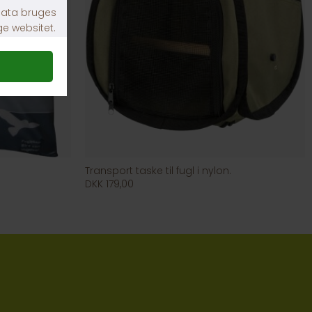
Transport taske til fugl i nylon.
DKK 179,00