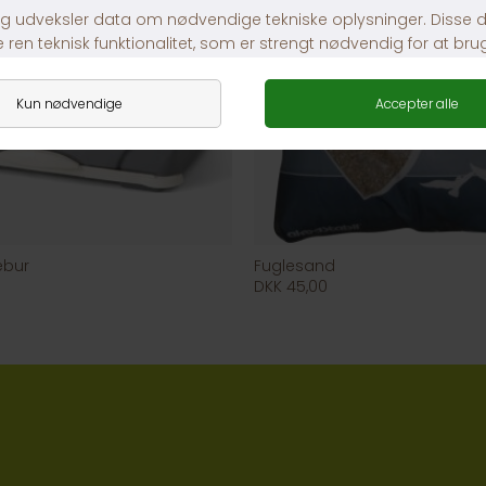
ebur
Fuglesand
DKK 45,00