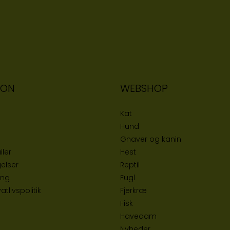
ION
WEBSHOP
Kat
Hund
Gnaver og kanin
iler
Hest
elser
Reptil
ing
Fugl
tlivspolitik
Fjerkræ
Fisk
Havedam
Nyheder