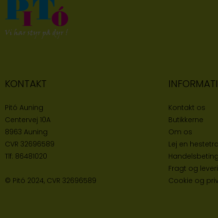
KONTAKT
INFORMAT
Pitó Auning
Kontakt os
Centervej 10A
Butikke
rne
8963 Auning
Om os
CVR
32696589
Lej en hestetra
Tlf:
86481020
Handelsbeting
Fragt og lever
© Pitó 2024, CVR
32696589
Cookie og priva