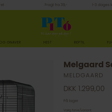
ret
Fragt fra 39,-
1-3 dages l
 OG GNAVER
HEST
REPTIL
FU
Melgaard S
MELDGAARD
DKK 1.299,00
På lager
Vælg farve/variant: