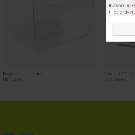
Fuglebad Halvrundt
Primo 40 Fugl
DKK 49,00
DKK 599,00