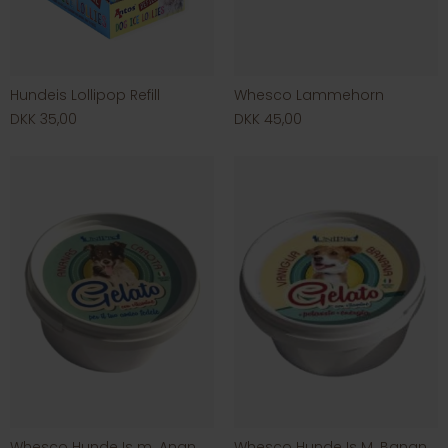
Hundeis Lollipop Refill
Whesco Lammehorn
DKK 35,00
DKK 45,00
Whesco Hunde Is m. Ananas & Gulerod
Whesco Hunde Is M. Banan & Vanilje