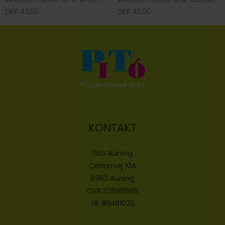
DKK 42,00
DKK 42,00
KONTAKT
Pitó Auning
Centervej 10A
8963 Auning
CVR
32696589
Tlf:
86481020