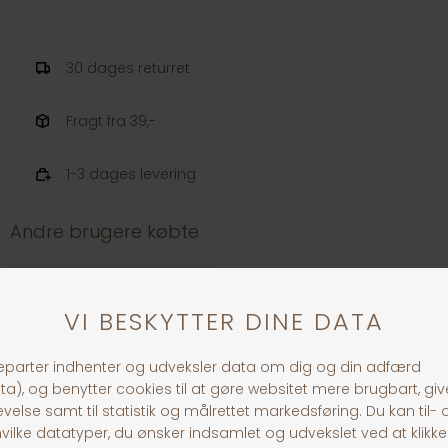
30 dages returret
Fragt fra 39,-
1-3 dages levering
Andre brugere købte