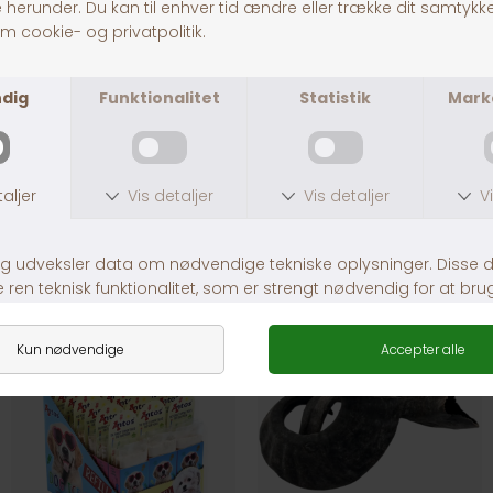
Oksenæse
DKK 20,00
Andre købte også