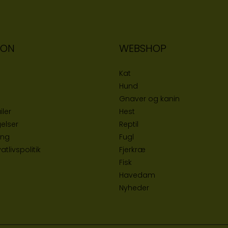
ION
WEBSHOP
Kat
Hund
Gnaver og kanin
iler
Hest
elser
Reptil
ing
Fugl
tlivspolitik
Fjerkræ
Fisk
Havedam
Nyheder