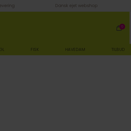
evering
Dansk ejet webshop
0
GL
FISK
HAVEDAM
TILBUD