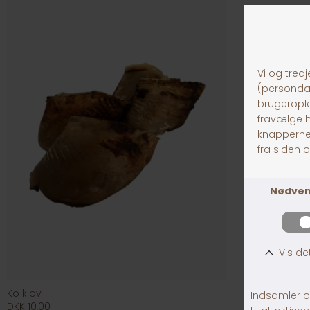
Ko klov
DKK 10,00