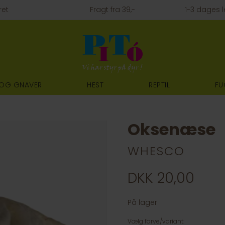
ret
Fragt fra 39,-
1-3 dages l
 OG GNAVER
HEST
REPTIL
FU
Oksenæse
WHESCO
DKK 20,00
På lager
Vælg farve/variant: