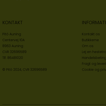
KONTAKT
INFORMAT
Pitó Auning
Kontakt os
Centervej 10A
Butikke
rne
8963 Auning
Om os
CVR
32696589
Lej en hestetra
Tlf:
86481020
Handelsbeting
Fragt og lever
© Pitó 2024, CVR
32696589
Cookie og priva