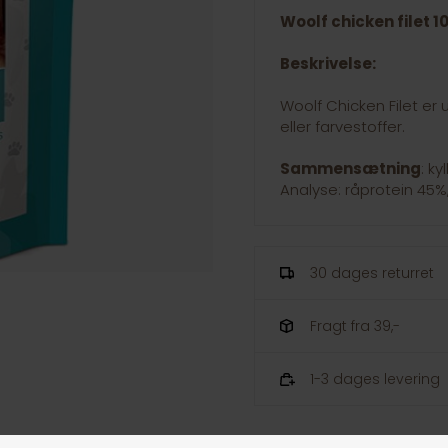
Woolf chicken filet 10
Beskrivelse:
Woolf Chicken Filet er 
eller farvestoffer.
Sammensætning
: ky
Analyse: råprotein 45%,
30 dages returret
Fragt fra 39,-
1-3 dages levering