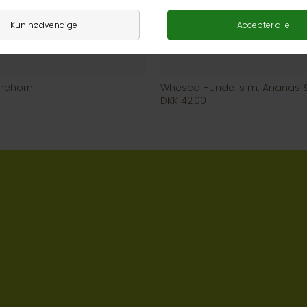
mehorn
Whesco Hunde Is m. Ananas 
DKK 42,00