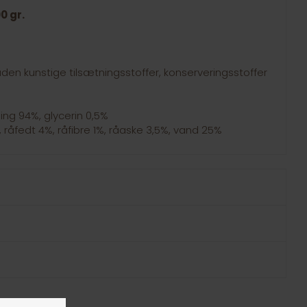
0 gr.
uden kunstige tilsætningsstoffer, konserveringsstoffer
lling 94%, glycerin 0,5%
 råfedt 4%, råfibre 1%, råaske 3,5%, vand 25%