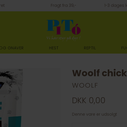
ret
Fragt fra 39,-
1-3 dages l
 OG GNAVER
HEST
REPTIL
FU
Woolf chicke
WOOLF
DKK 0,00
Denne vare er udsolgt