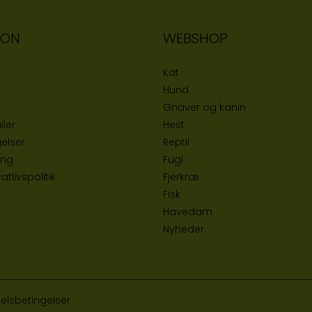
ION
WEBSHOP
Kat
Hund
Gnaver og kanin
iler
Hest
elser
Reptil
ing
Fugl
tlivspolitik
Fjerkræ
Fisk
Havedam
Nyheder
elsbetingelser