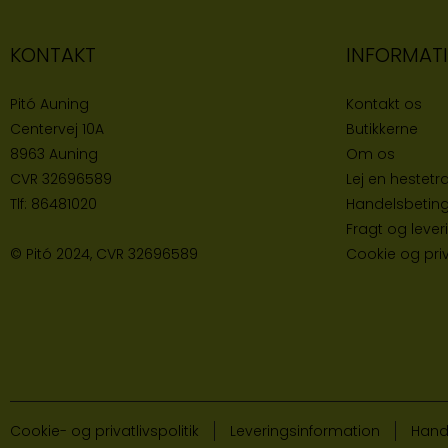
KONTAKT
INFORMAT
Pitó Auning
Kontakt os
Centervej 10A
Butikke
rne
8963 Auning
Om os
CVR
32696589
Lej en hestetra
Tlf:
86481020
Handelsbeting
Fragt og lever
© Pitó 2024, CVR
32696589
Cookie og priva
Cookie- og privatlivspolitik
Leveringsinformation
Hand