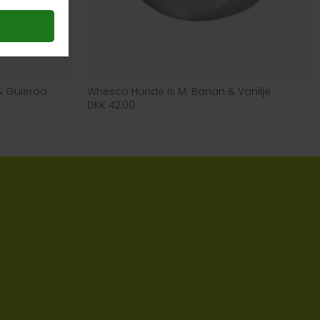
& Gulerod
Whesco Hunde Is M. Banan & Vanilje
DKK 42,00