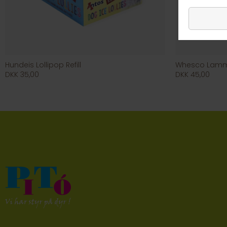
Hundeis Lollipop Refill
Whesco Lam
DKK 35,00
DKK 45,00