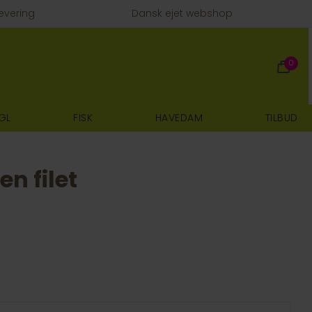
evering
Dansk ejet webshop
0
GL
FISK
HAVEDAM
TILBUD
n filet