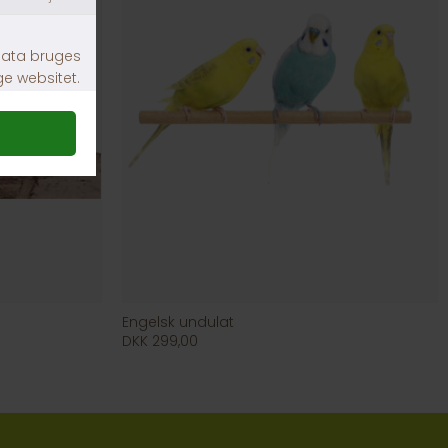
Engelsk undulat
DKK 299,00