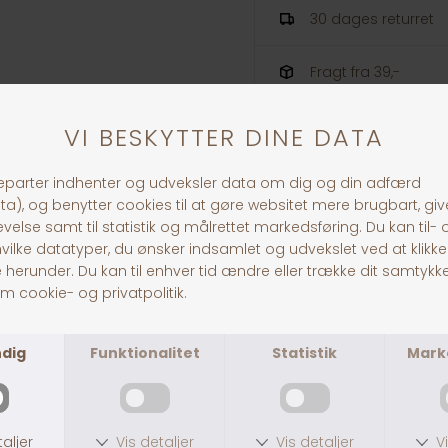
30 dages returret
Fragt fra 39,-
1-3 dages levering
ANDRE KØBTE OGSÅ