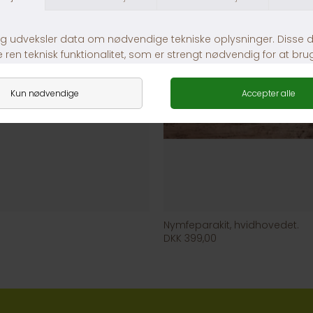
Nymfeparakit, hvidhovedet.
DKK 399,00