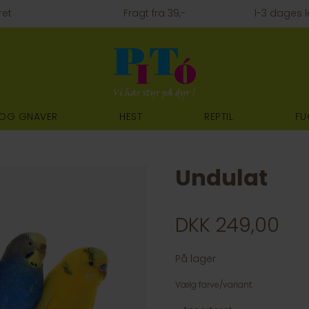
ret
Fragt fra 39,-
1-3 dages l
 OG GNAVER
HEST
REPTIL
FU
Undulat
DKK 249,00
På lager
Vælg farve/variant: