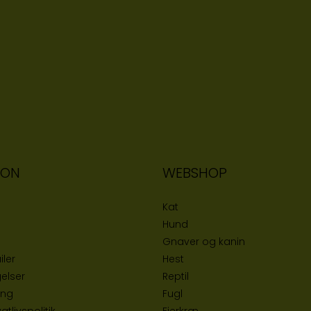
ION
WEBSHOP
Kat
Hund
Gnaver og kanin
iler
Hest
elser
Reptil
ing
Fugl