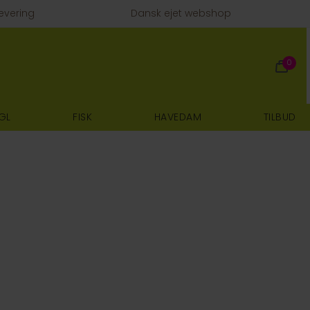
evering
Dansk ejet webshop
0
GL
FISK
HAVEDAM
TILBUD