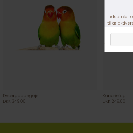
Dværgpapegøje
Kanariefugl
DKK 349,00
DKK 249,00