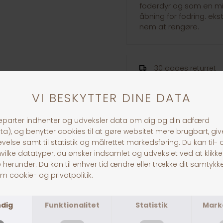
foderdyr og som en m
åbning for fodring. ekst
nem at rengøre.
30 dages returret
Fragt fra 39,-
1-3 dages levering
ANDRE KØBTE OGSÅ