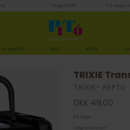
ret
Fragt fra 39,-
1-3 dages l
 OG GNAVER
HEST
REPTIL
FU
TRIXIE Tran
TRIXIE- REPTIL
DKK 49,00
På lager
Vælg farve/variant: