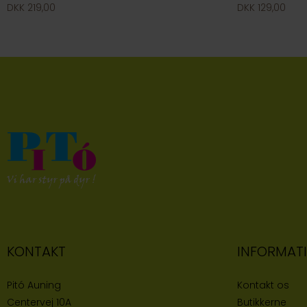
DKK 219,00
DKK 129,00
KONTAKT
INFORMAT
Pitó Auning
Kontakt os
Centervej 10A
Butikke
rne