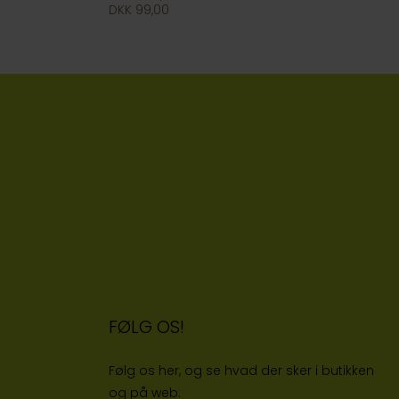
DKK 99,00
FØLG OS!
Følg os her, og se hvad der sker i butikken
og på web: