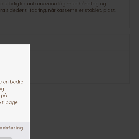
idlertidig karantænezone låg med håndtag og
ra sidedør til fodring, når kasserne er stablet. plast,