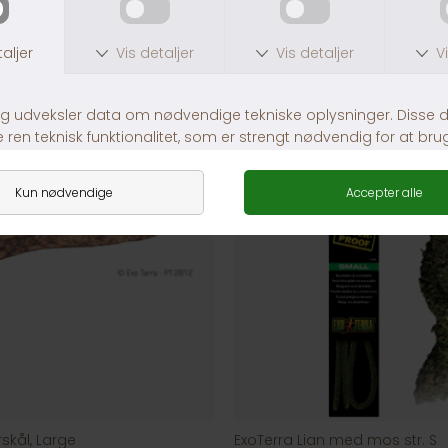
skål, Large
ExoTerra Lian med mos str. S