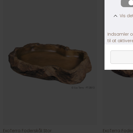
ExoTerra Foderskål Stor
ExoTerra Foder