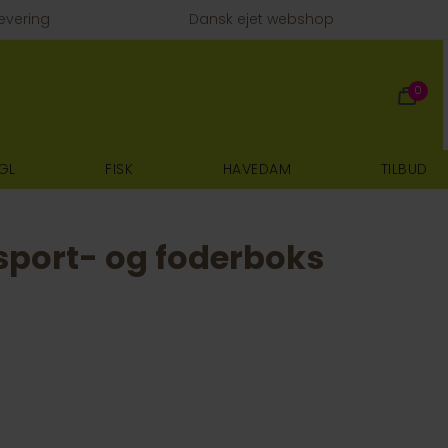
evering
Dansk ejet webshop
0
GL
FISK
HAVEDAM
TILBUD
sport- og foderboks