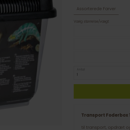
Assorterede Farver
Vælg størrelse/vægt:
Antal
Transport Foderbox 1
til transport, opdræt og