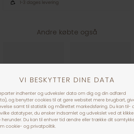
1-3 dages levering
Andre købte også
ExoTerra Foderskål Stor
ExoTerra Foderskål, Large