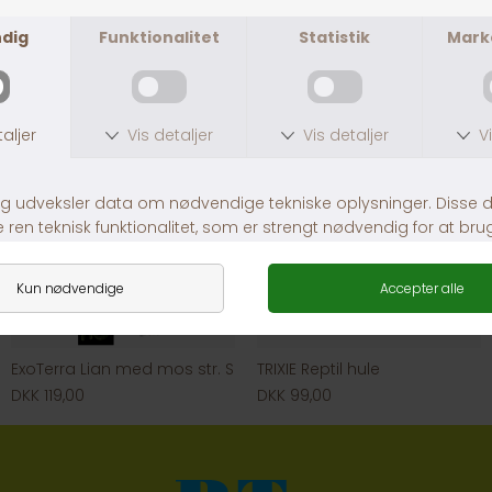
DKK 219,00
DKK 129,00
ExoTerra Lian med mos str. S
TRIXIE Reptil hule
DKK 119,00
DKK 99,00