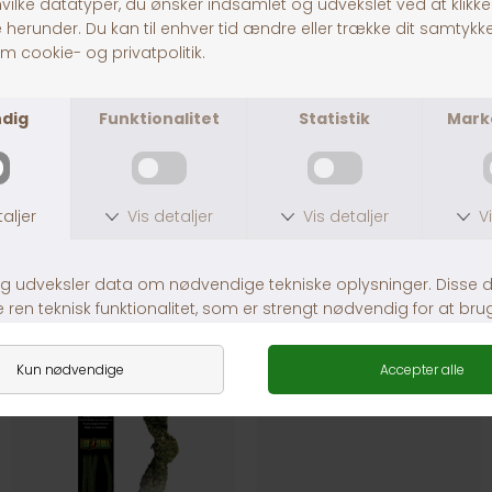
ExoTerra Foderskål Stor
ExoTerra Foderskål, Large
DKK 219,00
DKK 129,00