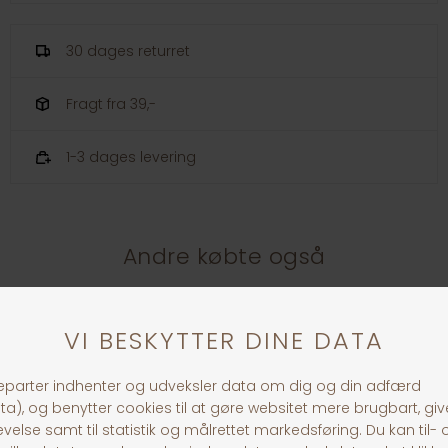
30 dages returret
Fragt fra 39,-
1-3 dages levering
Andre købte også