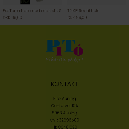
ExoTerra Lian med mos str. S
TRIXIE Reptil hule
DKK 119,00
DKK 99,00
KONTAKT
Pitó Auning
Centervej 10A
8963 Auning
CVR
32696589
Tlf:
86481020