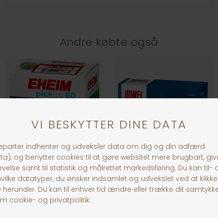
Andre købte også
EHEIM filterpatroner T/2008
Juwel Filter Carbaxbioflow
DKK 139,00
DKK 249,00