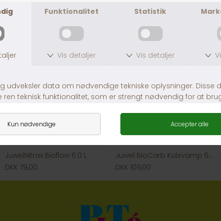
JuwelNitrax Bioflow 6.0 L
Juwel BioCarb Kulsvamp 6.0 L
DKK 79,00
DKK 109,00