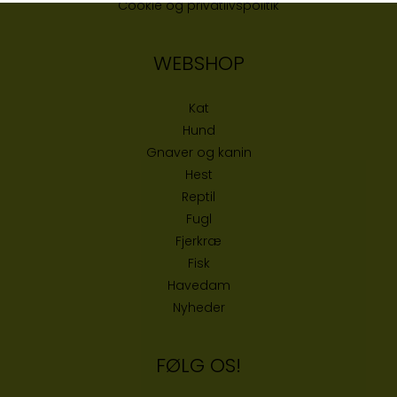
Cookie og privatlivspolitik
WEBSHOP
Kat
Hund
Gnaver og kanin
Hest
Reptil
Fugl
Fjerkræ
Fisk
Havedam
Nyheder
FØLG OS!