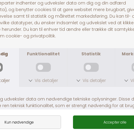
Pitó Auning
Centervej 10A
8963 Auning
CVR
32696589
Tlf:
86481020
© Pitó 2024, CVR
32696589
INFORMATION
Kontakt os
Butikke
rne
Om os
Lej en hestetrailer
Handelsbetingelser
Fragt og levering