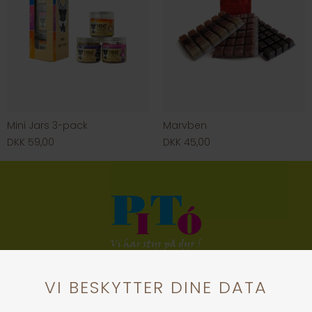
Mini Jars 3-pack
Marvben
DKK 59,00
DKK 45,00
KONTAKT