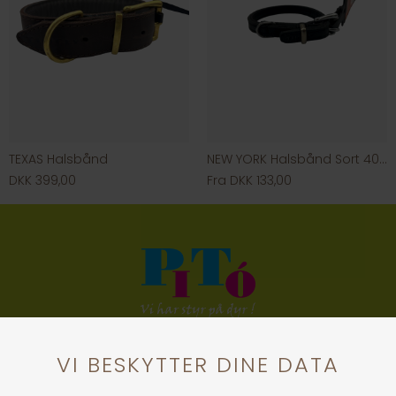
TEXAS Halsbånd
NEW YORK Halsbånd Sort 40 mm. / 70 cm.
DKK 399,00
Fra DKK 133,00
KONTAKT