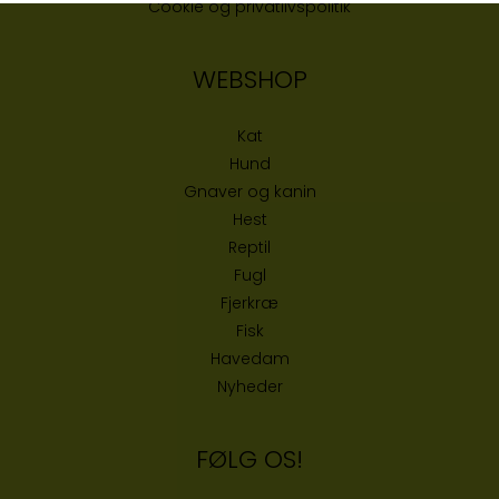
Cookie og privatlivspolitik
WEBSHOP
Kat
Hund
Gnaver og kanin
Hest
Reptil
Fugl
Fjerkræ
Fisk
Havedam
Nyheder
FØLG OS!