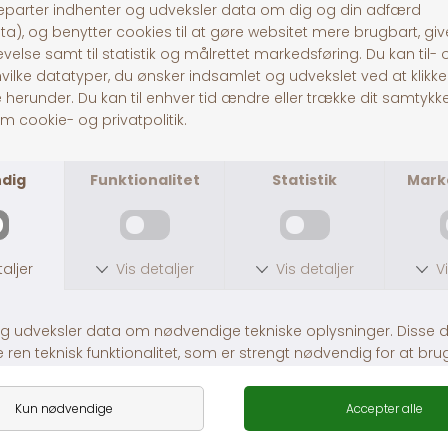
Pitó Auning
Centervej 10A
8963 Auning
CVR
32696589
Tlf:
86481020
© Pitó 2024, CVR
32696589
INFORMATION
Kontakt os
Butikke
rne
Om os
Lej en hestetrailer
Handelsbetingelser
Fragt og levering