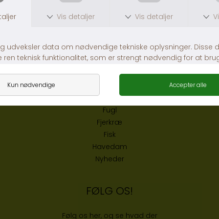
WEBSHOP
Kat
Hund
Gnaver og kanin
Hest
Reptil
Fugl
Fjerkræ
Fisk
Havedam
Nyheder
FØLG OS!
Følg os her, og se hvad der