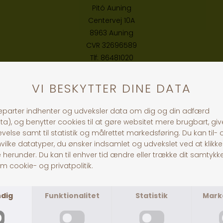
Pitó Auning
Centervej 10A
8963 Auning
CVR
32696589
Tlf:
86481020
© Pitó 2024, CVR
32696589
INFORMATION
Kontakt os
Butikke
rne
Om os
Lej en hestetrailer
Handelsbetingelser
Fragt og levering
Cookie og privatlivspolitik