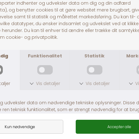
Pitó Auning
Centervej 10A
8963 Auning
CVR
32696589
Tlf:
86481020
© Pitó 2024, CVR
32696589
INFORMATION
Kontakt os
Butikke
rne
Om os
Lej en hestetrailer
Handelsbetingelser
Fragt og levering