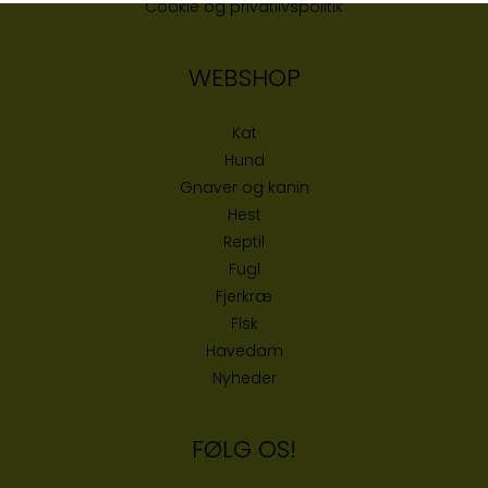
Cookie og privatlivspolitik
WEBSHOP
Kat
Hund
Gnaver og kanin
Hest
Reptil
Fugl
Fjerkræ
Fisk
Havedam
Nyheder
FØLG OS!