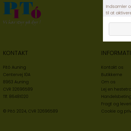
KONTAKT
INFORMAT
Pitó Auning
Kontakt os
Centervej 10A
Butikke
rne
8963 Auning
Om os
CVR
32696589
Lej en hestetra
Tlf:
86481020
Handelsbeting
Fragt og lever
© Pitó 2024, CVR
32696589
Cookie og priva