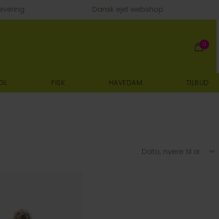
evering
Dansk ejet webshop
0
GL
FISK
HAVEDAM
TILBUD