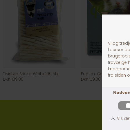
Twisted Sticka White 100 stk.
Fugl m. Catnip
DKK 139,00
DKK 59,00