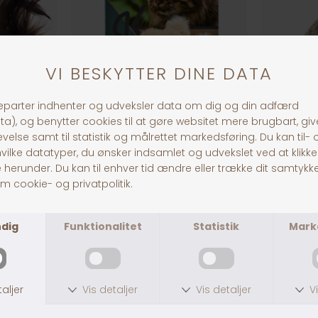
Egern m. Catnip
Katte Iglo
DKK 59,00
DKK 119,00