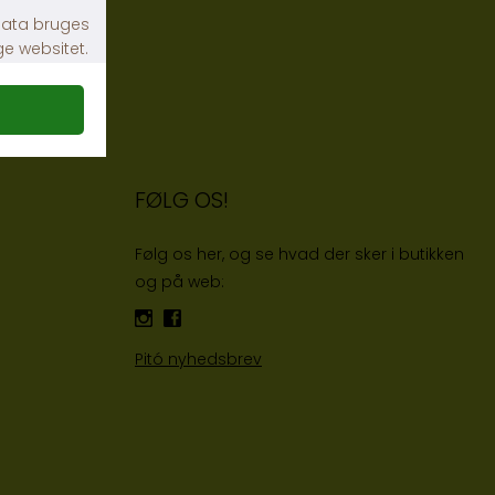
FØLG OS!
Følg os her, og se hvad der sker i butikken
og på web:
Pitó nyhedsbrev