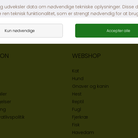
ION
WEBSHOP
Kat
Hund
Gnaver og kanin
iler
Hest
elser
Reptil
ing
Fugl
tlivspolitik
Fjerkræ
Fisk
Havedam