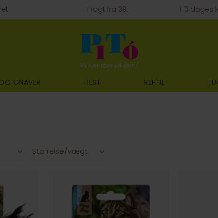
ret
Fragt fra 39,-
1-3 dages l
 OG GNAVER
HEST
REPTIL
FU
Størrelse/vægt