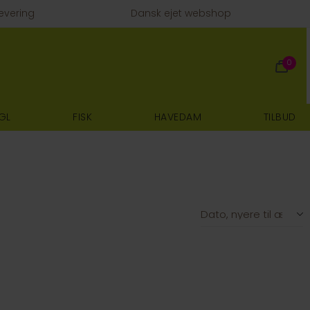
evering
Dansk ejet webshop
0
GL
FISK
HAVEDAM
TILBUD