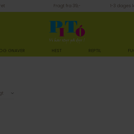
ret
Fragt fra 39,-
1-3 dages l
 OG GNAVER
HEST
REPTIL
FU
gt