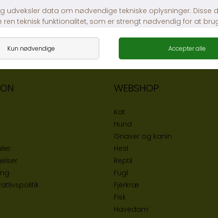
ION
WEBSHOP
Kat
Hund
Gnaver og kanin
iler
Hest
elser
Reptil
ing
Fugl
tlivspolitik
Fjerkræ
Fisk
Havedam