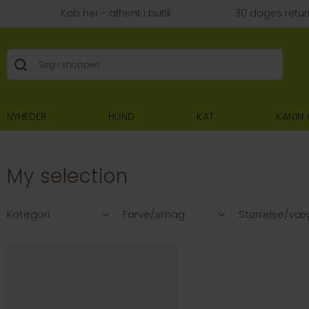
Køb her - afhent i butik
30 dages retur
NYHEDER
HUND
KAT
KANIN
My selection
Filtre
Kategori
Farve/smag
Størrelse/væ