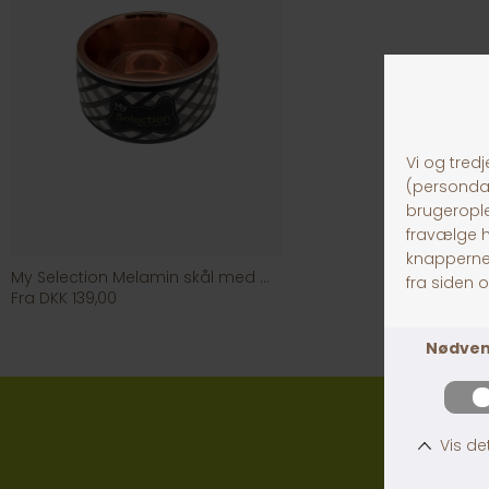
My Selection Melamin skål med kobber 1,5 l
Fra DKK 139,00