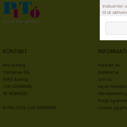
KONTAKT
INFORMAT
Pitó Auning
Kontakt os
Centervej 10A
Butikke
rne
8963 Auning
Om os
CVR
32696589
Lej en hestetra
Tlf:
86481020
Handelsbeting
Fragt og lever
© Pitó 2024, CVR
32696589
Cookie og priva