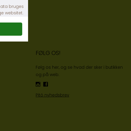
FØLG OS!
Følg os her, og se hvad der sker i butikken
og på web:
Pitó nyhedsbrev