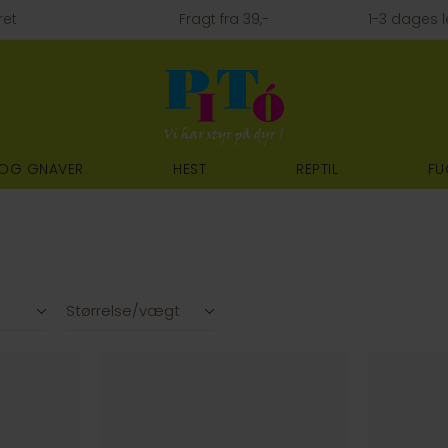
ret
Fragt fra 39,-
1-3 dages l
 OG GNAVER
HEST
REPTIL
FU
Størrelse/vægt