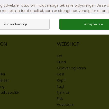
ION
WEBSHOP
Kat
Hund
Gnaver og kanin
iler
Hest
elser
Reptil
ing
Fugl
tlivspolitik
Fjerkræ
Fisk
Havedam