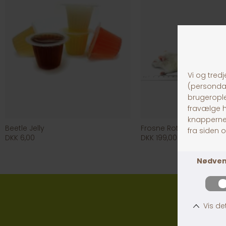
Beetle Jelly
Frosne Rotter 90-150 gr.
DKK 6,00
DKK 199,00