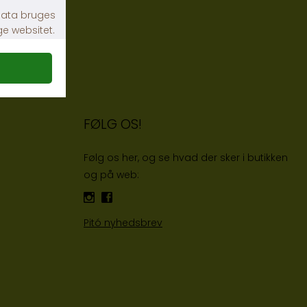
FØLG OS!
Følg os her, og se hvad der sker i butikken
og på web:
Pitó nyhedsbrev