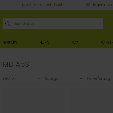
Køb her - afhent i butik
30 dages retur
NYHEDER
HUND
KAT
KANIN
MD ApS
Filtre
Sektion
Kategori
Farve/smag