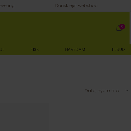
evering
Dansk ejet webshop
0
GL
FISK
HAVEDAM
TILBUD