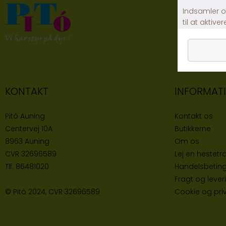
KONTAKT
INFORMAT
Pitó Auning
Kontakt os
Centervej 10A
Butikke
rne
8963 Auning
Om os
CVR
32696589
Lej en hestetra
Tlf:
86481020
Handelsbeting
Fragt og lever
© Pitó 2024, CVR
32696589
Cookie og priva