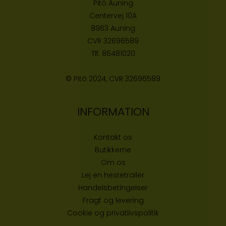
Pitó Auning
Centervej 10A
8963 Auning
CVR
32696589
Tlf:
86481020
© Pitó 2024, CVR
32696589
INFORMATION
Kontakt os
Butikke
rne
Om os
Lej en hestetrailer
Handelsbetingelser
Fragt og levering
Cookie og privatlivspolitik