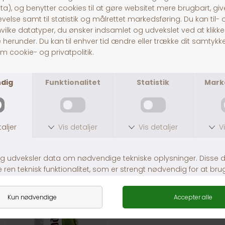
Lolo Pets Frøstænger gnaver/Kanin m. frugt
Lolo Pets Kalksten skaller
DKK 25,00
DKK 30,00