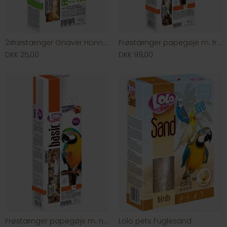
2xfrøstænger Gnaver Honning
Frøstænger papegøje m. frugt
DKK 25,00
DKK 99,00
Frøstænger papegøje m. nød/frugt
Lolo pets Fuglesand