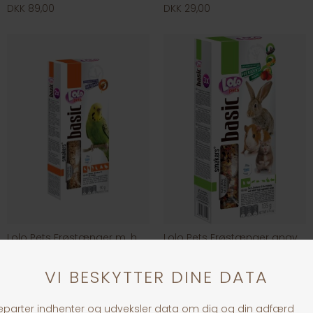
DKK 89,00
DKK 29,00
Lolo Pets Frøstænger m. honning, undulat
Lolo Pets Frøstænger gnaver/Kanin m. frugt
DKK 25,00
DKK 35,00