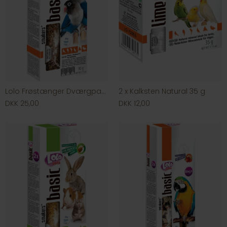
Lolo Frøstænger Dværgpapegøje
2 x Kalksten Natural 35 g
DKK 25,00
DKK 12,00