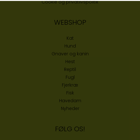
Cookie og privatlivspolitik
WEBSHOP
Kat
Hund
Gnaver og kanin
Hest
Reptil
Fugl
Fjerkræ
Fisk
Havedam
Nyheder
FØLG OS!