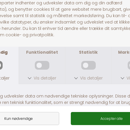
Pitó Auning
Centervej 10A
8963 Auning
CVR
32696589
Tlf:
86481020
© Pitó 2024, CVR
32696589
INFORMATION
Kontakt os
Butikke
rne
Om os
Lej en hestetrailer
Handelsbetingelser
Fragt og levering