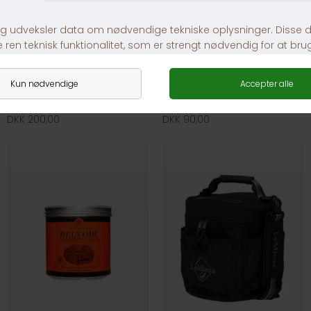
CDM Cornucrescine Daily Hoof Barrier
CDM carrs Leather Oil
DKK 200,00
DKK 90,00