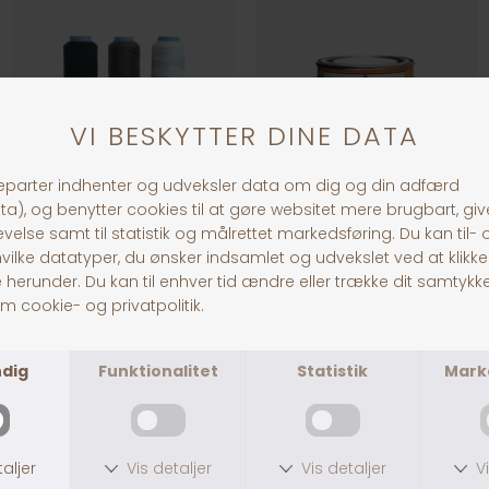
HS Dulle-tråd sort/brun
CDM Ko-Cho-Line Leather Dressing
DKK 89,00
DKK 90,00