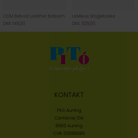
CDM Belvoit Leather Balsam
LeMieux Strigletaske
DKK 149,00
DKK 329,00
KONTAKT
Pitó Auning
Centervej 10A
8963 Auning
CVR
32696589