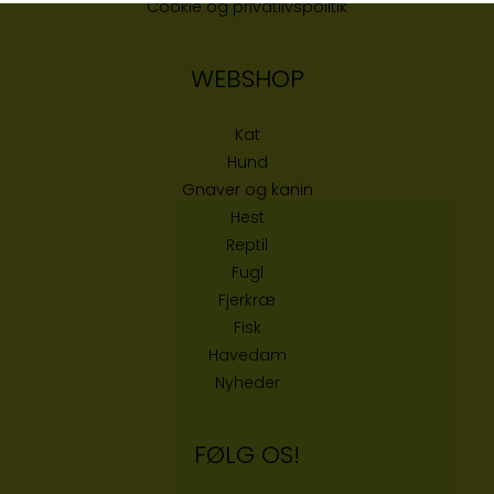
Cookie og privatlivspolitik
WEBSHOP
Kat
Hund
Gnaver og kanin
Hest
Reptil
Fugl
Fjerkræ
Fisk
Havedam
Nyheder
FØLG OS!