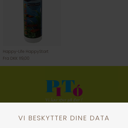
Happy-Life HappyStart
Fra DKK 119,00
KONTAKT