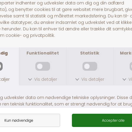
Pitó Auning
Centervej 10A
8963 Auning
CVR
32696589
Tlf:
86481020
© Pitó 2024, CVR
32696589
INFORMATION
Kontakt os
Butikke
rne
Om os
Lej en hestetrailer
Handelsbetingelser
Fragt og levering